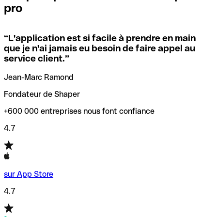
pro
locales.
Pour éviter ces erreurs, Qonto a créé un outil de
vérification/recherche de codes SWIFT. Ainsi, vous pouvez
“
L'application est si facile à prendre en main
Si vous n'êtes pas sûr du code SWIFT que vous devriez
trouver et vérifier vos codes SWIFT avant de réaliser vos
que je n'ai jamais eu besoin de faire appel au
utiliser, nous avons développé un outil de recherche de
transferts d’argent.
service client.
”
codes SWIFT par nom de banque.
Jean-Marc Ramond
Fondateur de Shaper
+600 000 entreprises nous font confiance
4.7
sur App Store
4.7