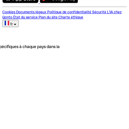
Cookies
Documents légaux
Politique de confidentialité
Sécurité
L'IA chez
Qonto
État du service
Plan du site
Charte éthique
fr
pécifiques à chaque pays dans la