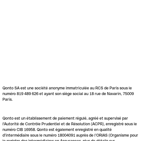
Qonto SA est une société anonyme immatriculée au RCS de Paris sous le
numéro 819 489 626 et ayant son siège social au 18 rue de Navarin, 75009
Paris.
Qonto est un établissement de paiement régulé, agréé et supervisé par
l'Autorité de Contrôle Prudentiel et de Résolution (ACPR), enregistré sous le
numéro CIB 16958. Qonto est également enregistré en qualité
d’intermédiaire sous le numéro 18004091 auprès de l’ORIAS (Organisme pour
le registre des intermédiaires en Assurances, plus de détails sur