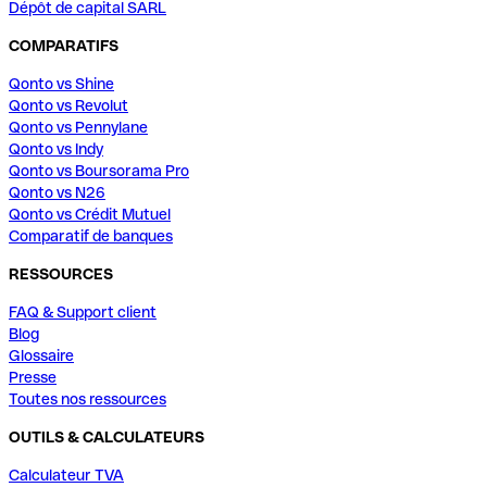
Dépôt de capital SARL
COMPARATIFS
Qonto vs Shine
Qonto vs Revolut
Qonto vs Pennylane
Qonto vs Indy
Qonto vs Boursorama Pro
Qonto vs N26
Qonto vs Crédit Mutuel
Comparatif de banques
RESSOURCES
FAQ & Support client
Blog
Glossaire
Presse
Toutes nos ressources
OUTILS & CALCULATEURS
Calculateur TVA