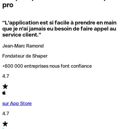
pro
locales.
Pour éviter ces erreurs, Qonto a créé un outil de
vérification/recherche de codes SWIFT. Ainsi, vous pouvez
“
L'application est si facile à prendre en main
Si vous n'êtes pas sûr du code SWIFT que vous devriez
trouver et vérifier vos codes SWIFT avant de réaliser vos
que je n'ai jamais eu besoin de faire appel au
utiliser, nous avons développé un outil de recherche de
transferts d’argent.
service client.
”
codes SWIFT par nom de banque.
Jean-Marc Ramond
Fondateur de Shaper
+600 000 entreprises nous font confiance
4.7
sur App Store
4.7