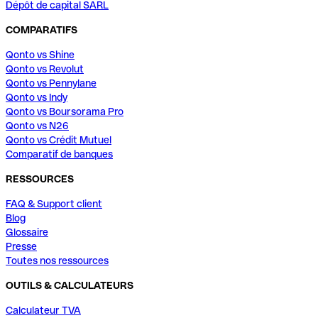
Dépôt de capital SARL
COMPARATIFS
Qonto vs Shine
Qonto vs Revolut
Qonto vs Pennylane
Qonto vs Indy
Qonto vs Boursorama Pro
Qonto vs N26
Qonto vs Crédit Mutuel
Comparatif de banques
RESSOURCES
FAQ & Support client
Blog
Glossaire
Presse
Toutes nos ressources
OUTILS & CALCULATEURS
Calculateur TVA