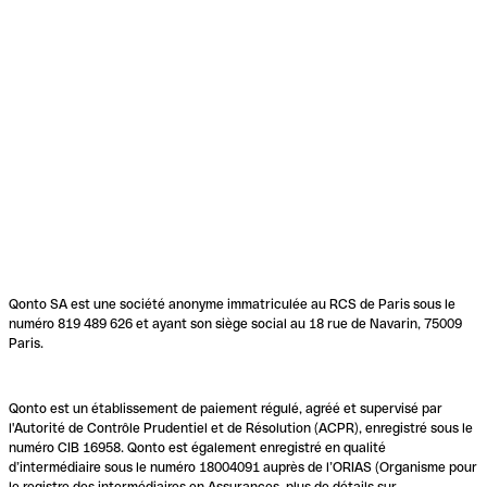
Qonto SA est une société anonyme immatriculée au RCS de Paris sous le
numéro 819 489 626 et ayant son siège social au 18 rue de Navarin, 75009
Paris.
Qonto est un établissement de paiement régulé, agréé et supervisé par
l'Autorité de Contrôle Prudentiel et de Résolution (ACPR), enregistré sous le
numéro CIB 16958. Qonto est également enregistré en qualité
d’intermédiaire sous le numéro 18004091 auprès de l’ORIAS (Organisme pour
le registre des intermédiaires en Assurances, plus de détails sur