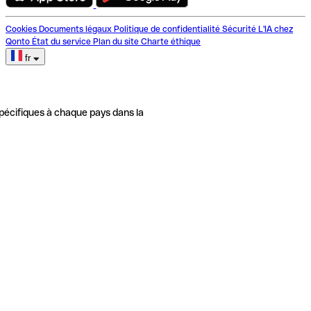
Cookies
Documents légaux
Politique de confidentialité
Sécurité
L'IA chez
Qonto
État du service
Plan du site
Charte éthique
fr
pécifiques à chaque pays dans la