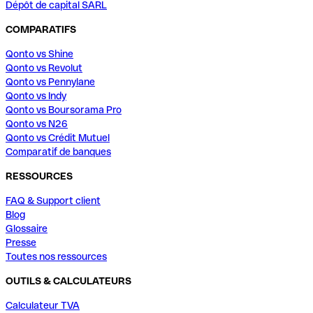
Dépôt de capital SARL
COMPARATIFS
Qonto vs Shine
Qonto vs Revolut
Qonto vs Pennylane
Qonto vs Indy
Qonto vs Boursorama Pro
Qonto vs N26
Qonto vs Crédit Mutuel
Comparatif de banques
RESSOURCES
FAQ & Support client
Blog
Glossaire
Presse
Toutes nos ressources
OUTILS & CALCULATEURS
Calculateur TVA