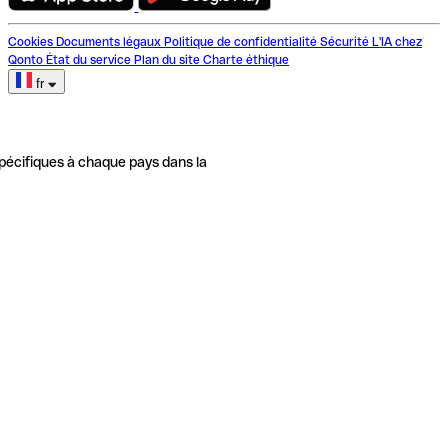
Cookies
Documents légaux
Politique de confidentialité
Sécurité
L'IA chez
Qonto
État du service
Plan du site
Charte éthique
fr
pécifiques à chaque pays dans la