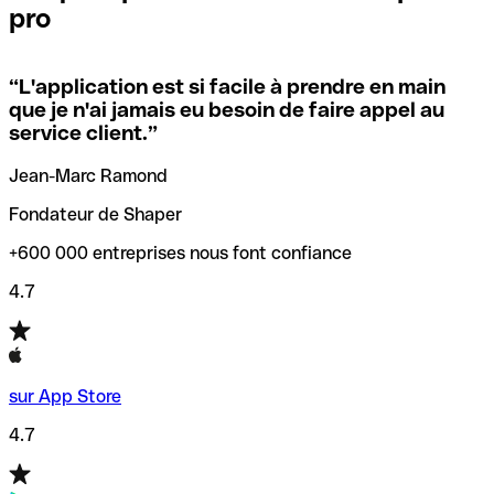
pro
locales.
Pour éviter ces erreurs, Qonto a créé un outil de
vérification/recherche de codes SWIFT. Ainsi, vous pouvez
“
L'application est si facile à prendre en main
Si vous n'êtes pas sûr du code SWIFT que vous devriez
trouver et vérifier vos codes SWIFT avant de réaliser vos
que je n'ai jamais eu besoin de faire appel au
utiliser, nous avons développé un outil de recherche de
transferts d’argent.
service client.
”
codes SWIFT par nom de banque.
Jean-Marc Ramond
Fondateur de Shaper
+600 000 entreprises nous font confiance
4.7
sur App Store
4.7