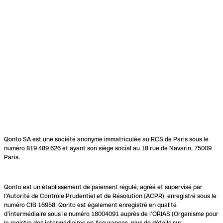
Qonto SA est une société anonyme immatriculée au RCS de Paris sous le
numéro 819 489 626 et ayant son siège social au 18 rue de Navarin, 75009
Paris.
Qonto est un établissement de paiement régulé, agréé et supervisé par
l'Autorité de Contrôle Prudentiel et de Résolution (ACPR), enregistré sous le
numéro CIB 16958. Qonto est également enregistré en qualité
d’intermédiaire sous le numéro 18004091 auprès de l’ORIAS (Organisme pour
le registre des intermédiaires en Assurances, plus de détails sur