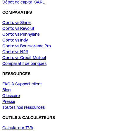
Dépôt de capital SARL
COMPARATIFS
Qonto vs Shine
Qonto vs Revolut
Qonto vs Pennylane
Qonto vs Indy
Qonto vs Boursorama Pro
Qonto vs N26
Qonto vs Crédit Mutuel
Comparatif de banques
RESSOURCES
FAQ & Support client
Blog
Glossaire
Presse
Toutes nos ressources
OUTILS & CALCULATEURS
Calculateur TVA