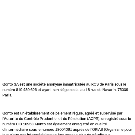
Qonto SA est une société anonyme immatriculée au RCS de Paris sous le
numéro 819 489 626 et ayant son siège social au 18 rue de Navarin, 75009
Paris.
Qonto est un établissement de paiement régulé, agréé et supervisé par
l'Autorité de Contrôle Prudentiel et de Résolution (ACPR), enregistré sous le
numéro CIB 16958. Qonto est également enregistré en qualité
d’intermédiaire sous le numéro 18004091 auprès de l’ORIAS (Organisme pour
le registre des intermédiaires en Assurances, plus de détails sur