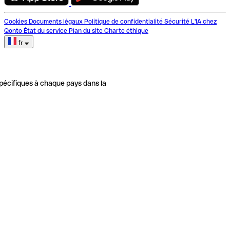
Cookies
Documents légaux
Politique de confidentialité
Sécurité
L'IA chez
Qonto
État du service
Plan du site
Charte éthique
fr
pécifiques à chaque pays dans la