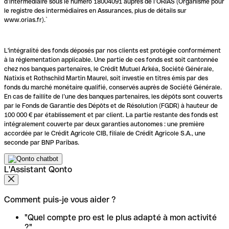
d’intermédiaire sous le numéro 18004091 auprès de l’ORIAS (Organisme pour
le registre des intermédiaires en Assurances, plus de détails sur
www.orias.fr).`
L'intégralité des fonds déposés par nos clients est protégée conformément
à la réglementation applicable. Une partie de ces fonds est soit cantonnée
chez nos banques partenaires, le Crédit Mutuel Arkéa, Société Générale,
Natixis et Rothschild Martin Maurel, soit investie en titres émis par des
fonds du marché monétaire qualifié, conservés auprès de Société Générale.
En cas de faillite de l’une des banques partenaires, les dépôts sont couverts
par le Fonds de Garantie des Dépôts et de Résolution (FGDR) à hauteur de
100 000 € par établissement et par client. La partie restante des fonds est
intégralement couverte par deux garanties autonomes : une première
accordée par le Crédit Agricole CIB, filiale de Crédit Agricole S.A., une
seconde par BNP Paribas.
L'Assistant Qonto
Comment puis-je vous aider ?
"Quel compte pro est le plus adapté à mon activité
?"