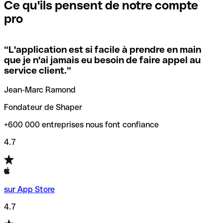
que vous avez le code SWIFT du siège social. Sinon, cela
l’annulation de la transaction.
Ce qu'ils pensent de notre compte
signifie que vous avez le code de l'une des succursales
pro
locales.
Pour éviter ces erreurs, Qonto a créé un outil de
vérification/recherche de codes SWIFT. Ainsi, vous pouvez
“
L'application est si facile à prendre en main
Si vous n'êtes pas sûr du code SWIFT que vous devriez
trouver et vérifier vos codes SWIFT avant de réaliser vos
que je n'ai jamais eu besoin de faire appel au
utiliser, nous avons développé un outil de recherche de
transferts d’argent.
service client.
”
codes SWIFT par nom de banque.
Jean-Marc Ramond
Fondateur de Shaper
+600 000 entreprises nous font confiance
4.7
sur App Store
4.7