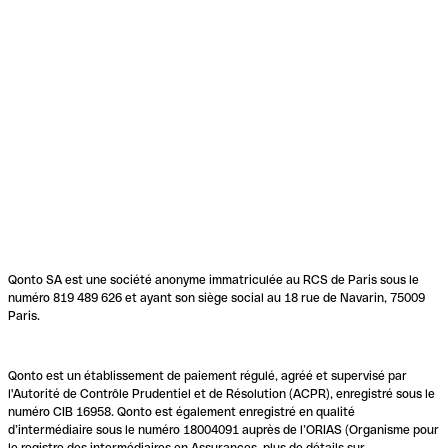
Qonto SA est une société anonyme immatriculée au RCS de Paris sous le
numéro 819 489 626 et ayant son siège social au 18 rue de Navarin, 75009
Paris.
Qonto est un établissement de paiement régulé, agréé et supervisé par
l'Autorité de Contrôle Prudentiel et de Résolution (ACPR), enregistré sous le
numéro CIB 16958. Qonto est également enregistré en qualité
d’intermédiaire sous le numéro 18004091 auprès de l’ORIAS (Organisme pour
le registre des intermédiaires en Assurances, plus de détails sur