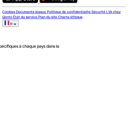
Cookies
Documents légaux
Politique de confidentialité
Sécurité
L'IA chez
Qonto
État du service
Plan du site
Charte éthique
fr
pécifiques à chaque pays dans la