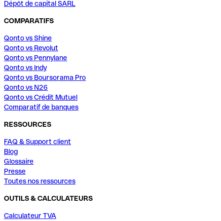
Dépôt de capital SARL
COMPARATIFS
Qonto vs Shine
Qonto vs Revolut
Qonto vs Pennylane
Qonto vs Indy
Qonto vs Boursorama Pro
Qonto vs N26
Qonto vs Crédit Mutuel
Comparatif de banques
RESSOURCES
FAQ & Support client
Blog
Glossaire
Presse
Toutes nos ressources
OUTILS & CALCULATEURS
Calculateur TVA