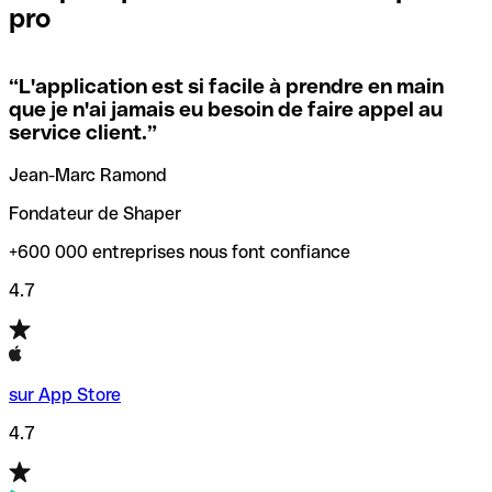
pro
locales.
Pour éviter ces erreurs, Qonto a créé un outil de
vérification/recherche de codes SWIFT. Ainsi, vous pouvez
“
L'application est si facile à prendre en main
Si vous n'êtes pas sûr du code SWIFT que vous devriez
trouver et vérifier vos codes SWIFT avant de réaliser vos
que je n'ai jamais eu besoin de faire appel au
utiliser, nous avons développé un outil de recherche de
transferts d’argent.
service client.
”
codes SWIFT par nom de banque.
Jean-Marc Ramond
Fondateur de Shaper
+600 000 entreprises nous font confiance
4.7
sur App Store
4.7