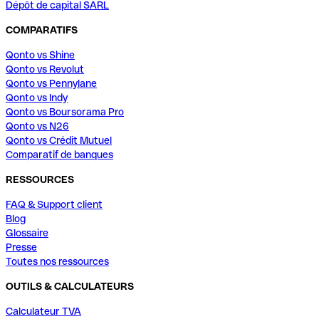
Dépôt de capital SARL
COMPARATIFS
Qonto vs Shine
Qonto vs Revolut
Qonto vs Pennylane
Qonto vs Indy
Qonto vs Boursorama Pro
Qonto vs N26
Qonto vs Crédit Mutuel
Comparatif de banques
RESSOURCES
FAQ & Support client
Blog
Glossaire
Presse
Toutes nos ressources
OUTILS & CALCULATEURS
Calculateur TVA