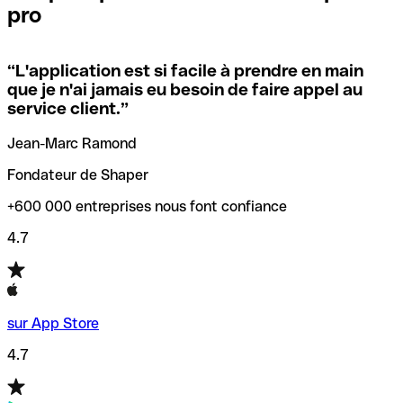
pro
locales.
Pour éviter ces erreurs, Qonto a créé un outil de
vérification/recherche de codes SWIFT. Ainsi, vous pouvez
“
L'application est si facile à prendre en main
Si vous n'êtes pas sûr du code SWIFT que vous devriez
trouver et vérifier vos codes SWIFT avant de réaliser vos
que je n'ai jamais eu besoin de faire appel au
utiliser, nous avons développé un outil de recherche de
transferts d’argent.
service client.
”
codes SWIFT par nom de banque.
Jean-Marc Ramond
Fondateur de Shaper
+600 000 entreprises nous font confiance
4.7
sur App Store
4.7