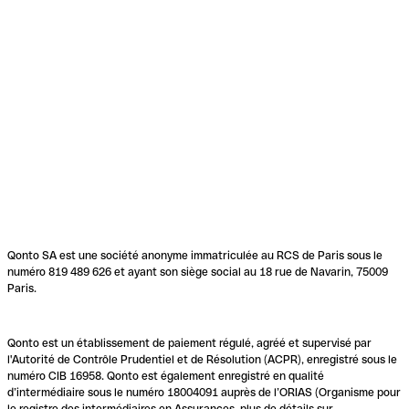
Qonto SA est une société anonyme immatriculée au RCS de Paris sous le
numéro 819 489 626 et ayant son siège social au 18 rue de Navarin, 75009
Paris.
Qonto est un établissement de paiement régulé, agréé et supervisé par
l'Autorité de Contrôle Prudentiel et de Résolution (ACPR), enregistré sous le
numéro CIB 16958. Qonto est également enregistré en qualité
d’intermédiaire sous le numéro 18004091 auprès de l’ORIAS (Organisme pour
le registre des intermédiaires en Assurances, plus de détails sur