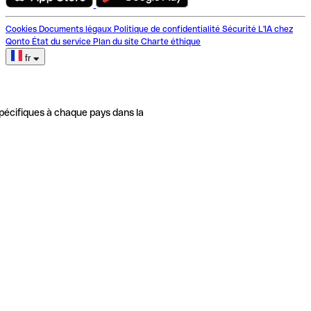
Cookies
Documents légaux
Politique de confidentialité
Sécurité
L'IA chez
Qonto
État du service
Plan du site
Charte éthique
fr
pécifiques à chaque pays dans la