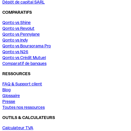
Dépôt de capital SARL
COMPARATIFS
Qonto vs Shine
Qonto vs Revolut
Qonto vs Pennylane
Qonto vs Indy
Qonto vs Boursorama Pro
Qonto vs N26
Qonto vs Crédit Mutuel
Comparatif de banques
RESSOURCES
FAQ & Support client
Blog
Glossaire
Presse
Toutes nos ressources
OUTILS & CALCULATEURS
Calculateur TVA