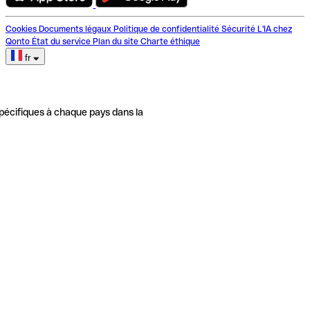
Cookies
Documents légaux
Politique de confidentialité
Sécurité
L'IA chez
Qonto
État du service
Plan du site
Charte éthique
fr
pécifiques à chaque pays dans la