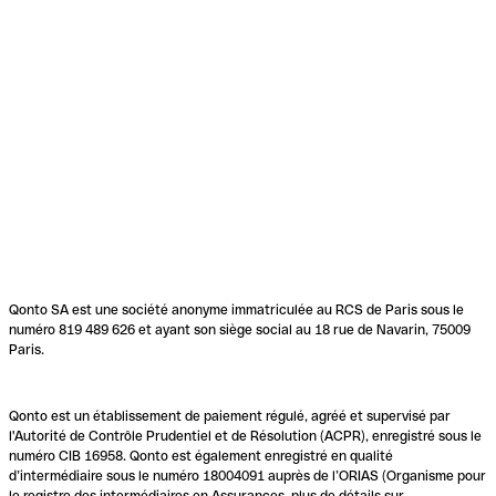
Qonto SA est une société anonyme immatriculée au RCS de Paris sous le
numéro 819 489 626 et ayant son siège social au 18 rue de Navarin, 75009
Paris.
Qonto est un établissement de paiement régulé, agréé et supervisé par
l'Autorité de Contrôle Prudentiel et de Résolution (ACPR), enregistré sous le
numéro CIB 16958. Qonto est également enregistré en qualité
d’intermédiaire sous le numéro 18004091 auprès de l’ORIAS (Organisme pour
le registre des intermédiaires en Assurances, plus de détails sur