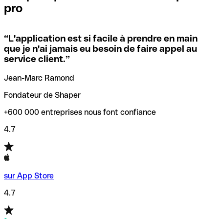
pro
locales.
Pour éviter ces erreurs, Qonto a créé un outil de
vérification/recherche de codes SWIFT. Ainsi, vous pouvez
“
L'application est si facile à prendre en main
Si vous n'êtes pas sûr du code SWIFT que vous devriez
trouver et vérifier vos codes SWIFT avant de réaliser vos
que je n'ai jamais eu besoin de faire appel au
utiliser, nous avons développé un outil de recherche de
transferts d’argent.
service client.
”
codes SWIFT par nom de banque.
Jean-Marc Ramond
Fondateur de Shaper
+600 000 entreprises nous font confiance
4.7
sur App Store
4.7