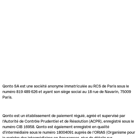
Qonto SA est une société anonyme immatriculée au RCS de Paris sous le
numéro 819 489 626 et ayant son siège social au 18 rue de Navarin, 75009
Paris.
Qonto est un établissement de paiement régulé, agréé et supervisé par
l'Autorité de Contrôle Prudentiel et de Résolution (ACPR), enregistré sous le
numéro CIB 16958. Qonto est également enregistré en qualité
d’intermédiaire sous le numéro 18004091 auprès de l’ORIAS (Organisme pour
le registre des intermédiaires en Assurances, plus de détails sur