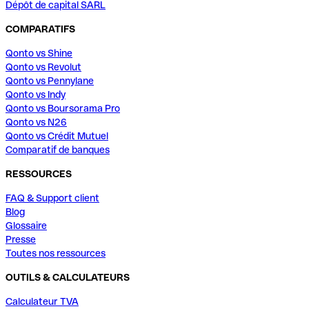
Dépôt de capital SARL
COMPARATIFS
Qonto vs Shine
Qonto vs Revolut
Qonto vs Pennylane
Qonto vs Indy
Qonto vs Boursorama Pro
Qonto vs N26
Qonto vs Crédit Mutuel
Comparatif de banques
RESSOURCES
FAQ & Support client
Blog
Glossaire
Presse
Toutes nos ressources
OUTILS & CALCULATEURS
Calculateur TVA