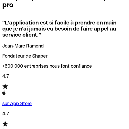
pro
locales.
Pour éviter ces erreurs, Qonto a créé un outil de
vérification/recherche de codes SWIFT. Ainsi, vous pouvez
“
L'application est si facile à prendre en main
Si vous n'êtes pas sûr du code SWIFT que vous devriez
trouver et vérifier vos codes SWIFT avant de réaliser vos
que je n'ai jamais eu besoin de faire appel au
utiliser, nous avons développé un outil de recherche de
transferts d’argent.
service client.
”
codes SWIFT par nom de banque.
Jean-Marc Ramond
Fondateur de Shaper
+600 000 entreprises nous font confiance
4.7
sur App Store
4.7