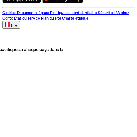
Cookies
Documents légaux
Politique de confidentialité
Sécurité
L'IA chez
Qonto
État du service
Plan du site
Charte éthique
fr
pécifiques à chaque pays dans la