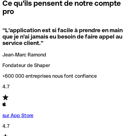
que vous avez le code SWIFT du siège social. Sinon, cela
l’annulation de la transaction.
Ce qu'ils pensent de notre compte
signifie que vous avez le code de l'une des succursales
pro
locales.
Pour éviter ces erreurs, Qonto a créé un outil de
vérification/recherche de codes SWIFT. Ainsi, vous pouvez
“
L'application est si facile à prendre en main
Si vous n'êtes pas sûr du code SWIFT que vous devriez
trouver et vérifier vos codes SWIFT avant de réaliser vos
que je n'ai jamais eu besoin de faire appel au
utiliser, nous avons développé un outil de recherche de
transferts d’argent.
service client.
”
codes SWIFT par nom de banque.
Jean-Marc Ramond
Fondateur de Shaper
+600 000 entreprises nous font confiance
4.7
sur App Store
4.7