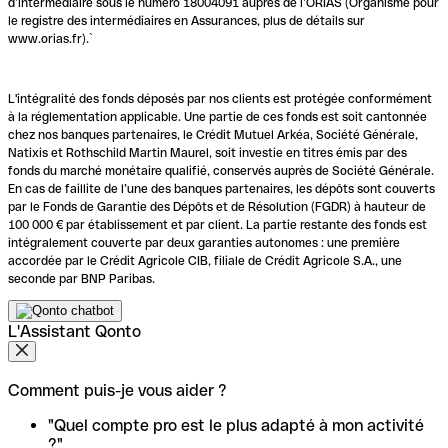
d’intermédiaire sous le numéro 18004091 auprès de l’ORIAS (Organisme pour
le registre des intermédiaires en Assurances, plus de détails sur
www.orias.fr).`
L'intégralité des fonds déposés par nos clients est protégée conformément
à la réglementation applicable. Une partie de ces fonds est soit cantonnée
chez nos banques partenaires, le Crédit Mutuel Arkéa, Société Générale,
Natixis et Rothschild Martin Maurel, soit investie en titres émis par des
fonds du marché monétaire qualifié, conservés auprès de Société Générale.
En cas de faillite de l’une des banques partenaires, les dépôts sont couverts
par le Fonds de Garantie des Dépôts et de Résolution (FGDR) à hauteur de
100 000 € par établissement et par client. La partie restante des fonds est
intégralement couverte par deux garanties autonomes : une première
accordée par le Crédit Agricole CIB, filiale de Crédit Agricole S.A., une
seconde par BNP Paribas.
L'Assistant Qonto
Comment puis-je vous aider ?
"Quel compte pro est le plus adapté à mon activité
?"