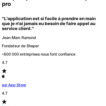
pro
locales.
Pour éviter ces erreurs, Qonto a créé un outil de
vérification/recherche de codes SWIFT. Ainsi, vous pouvez
“
L'application est si facile à prendre en main
Si vous n'êtes pas sûr du code SWIFT que vous devriez
trouver et vérifier vos codes SWIFT avant de réaliser vos
que je n'ai jamais eu besoin de faire appel au
utiliser, nous avons développé un outil de recherche de
transferts d’argent.
service client.
”
codes SWIFT par nom de banque.
Jean-Marc Ramond
Fondateur de Shaper
+600 000 entreprises nous font confiance
4.7
sur App Store
4.7