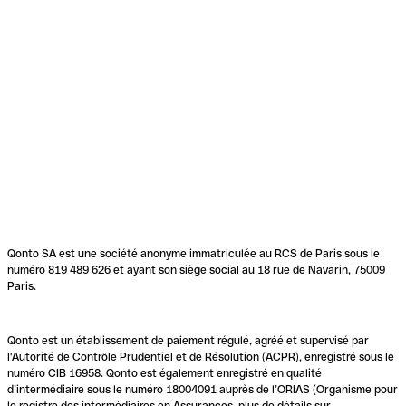
Qonto SA est une société anonyme immatriculée au RCS de Paris sous le
numéro 819 489 626 et ayant son siège social au 18 rue de Navarin, 75009
Paris.
Qonto est un établissement de paiement régulé, agréé et supervisé par
l'Autorité de Contrôle Prudentiel et de Résolution (ACPR), enregistré sous le
numéro CIB 16958. Qonto est également enregistré en qualité
d’intermédiaire sous le numéro 18004091 auprès de l’ORIAS (Organisme pour
le registre des intermédiaires en Assurances, plus de détails sur