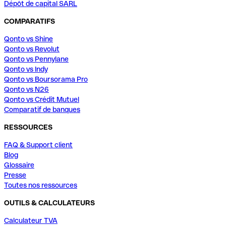
Dépôt de capital SARL
COMPARATIFS
Qonto vs Shine
Qonto vs Revolut
Qonto vs Pennylane
Qonto vs Indy
Qonto vs Boursorama Pro
Qonto vs N26
Qonto vs Crédit Mutuel
Comparatif de banques
RESSOURCES
FAQ & Support client
Blog
Glossaire
Presse
Toutes nos ressources
OUTILS & CALCULATEURS
Calculateur TVA