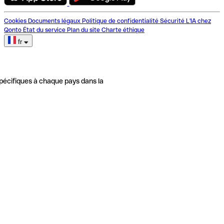
Cookies
Documents légaux
Politique de confidentialité
Sécurité
L'IA chez
Qonto
État du service
Plan du site
Charte éthique
fr
pécifiques à chaque pays dans la