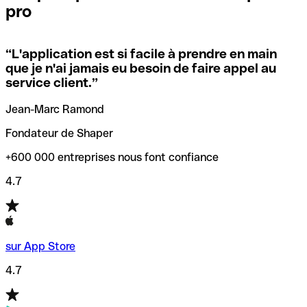
pro
locales.
Pour éviter ces erreurs, Qonto a créé un outil de
vérification/recherche de codes SWIFT. Ainsi, vous pouvez
“
L'application est si facile à prendre en main
Si vous n'êtes pas sûr du code SWIFT que vous devriez
trouver et vérifier vos codes SWIFT avant de réaliser vos
que je n'ai jamais eu besoin de faire appel au
utiliser, nous avons développé un outil de recherche de
transferts d’argent.
service client.
”
codes SWIFT par nom de banque.
Jean-Marc Ramond
Fondateur de Shaper
+600 000 entreprises nous font confiance
4.7
sur App Store
4.7