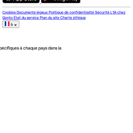
Cookies
Documents légaux
Politique de confidentialité
Sécurité
L'IA chez
Qonto
État du service
Plan du site
Charte éthique
fr
pécifiques à chaque pays dans la