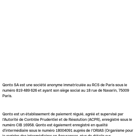
Qonto SA est une société anonyme immatriculée au RCS de Paris sous le
numéro 819 489 626 et ayant son siège social au 18 rue de Navarin, 75009
Paris.
Qonto est un établissement de paiement régulé, agréé et supervisé par
l'Autorité de Contrôle Prudentiel et de Résolution (ACPR), enregistré sous le
numéro CIB 16958. Qonto est également enregistré en qualité
d’intermédiaire sous le numéro 18004091 auprès de l’ORIAS (Organisme pour
le registre des intermédiaires en Assurances, plus de détails sur