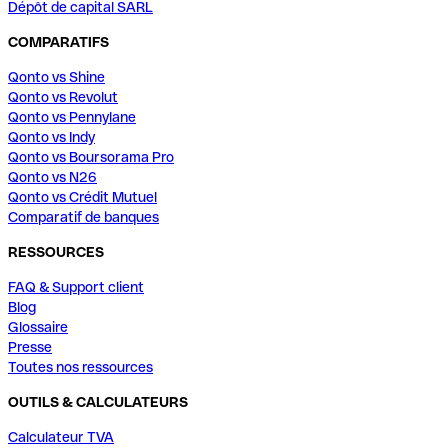
Dépôt de capital SARL
COMPARATIFS
Qonto vs Shine
Qonto vs Revolut
Qonto vs Pennylane
Qonto vs Indy
Qonto vs Boursorama Pro
Qonto vs N26
Qonto vs Crédit Mutuel
Comparatif de banques
RESSOURCES
FAQ & Support client
Blog
Glossaire
Presse
Toutes nos ressources
OUTILS & CALCULATEURS
Calculateur TVA