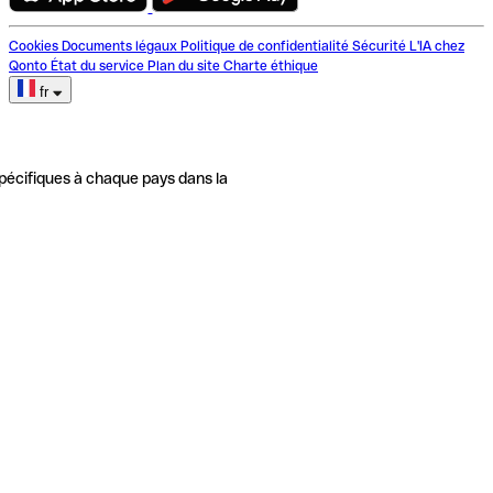
Cookies
Documents légaux
Politique de confidentialité
Sécurité
L'IA chez
Qonto
État du service
Plan du site
Charte éthique
fr
pécifiques à chaque pays dans la