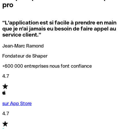
pro
locales.
Pour éviter ces erreurs, Qonto a créé un outil de
vérification/recherche de codes SWIFT. Ainsi, vous pouvez
“
L'application est si facile à prendre en main
Si vous n'êtes pas sûr du code SWIFT que vous devriez
trouver et vérifier vos codes SWIFT avant de réaliser vos
que je n'ai jamais eu besoin de faire appel au
utiliser, nous avons développé un outil de recherche de
transferts d’argent.
service client.
”
codes SWIFT par nom de banque.
Jean-Marc Ramond
Fondateur de Shaper
+600 000 entreprises nous font confiance
4.7
sur App Store
4.7