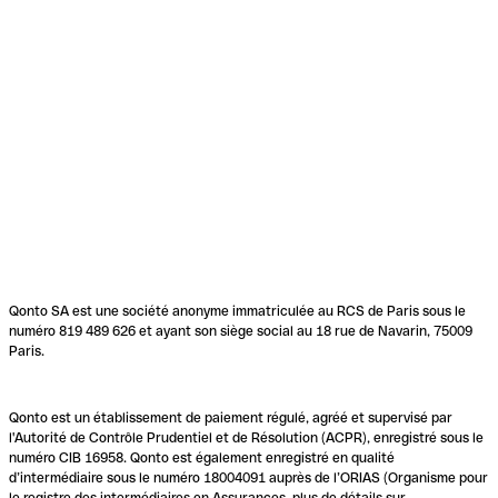
Qonto SA est une société anonyme immatriculée au RCS de Paris sous le
numéro 819 489 626 et ayant son siège social au 18 rue de Navarin, 75009
Paris.
Qonto est un établissement de paiement régulé, agréé et supervisé par
l'Autorité de Contrôle Prudentiel et de Résolution (ACPR), enregistré sous le
numéro CIB 16958. Qonto est également enregistré en qualité
d’intermédiaire sous le numéro 18004091 auprès de l’ORIAS (Organisme pour
le registre des intermédiaires en Assurances, plus de détails sur