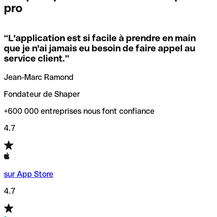
pro
locales.
Pour éviter ces erreurs, Qonto a créé un outil de
vérification/recherche de codes SWIFT. Ainsi, vous pouvez
“
L'application est si facile à prendre en main
Si vous n'êtes pas sûr du code SWIFT que vous devriez
trouver et vérifier vos codes SWIFT avant de réaliser vos
que je n'ai jamais eu besoin de faire appel au
utiliser, nous avons développé un outil de recherche de
transferts d’argent.
service client.
”
codes SWIFT par nom de banque.
Jean-Marc Ramond
Fondateur de Shaper
+600 000 entreprises nous font confiance
4.7
sur App Store
4.7