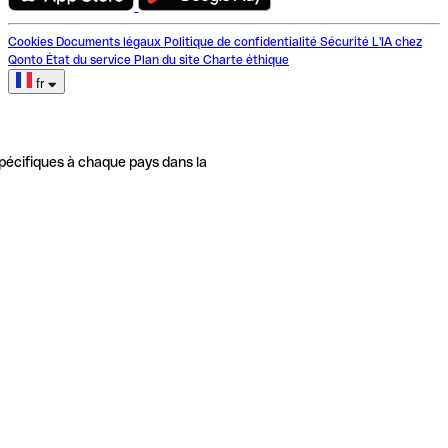
Cookies
Documents légaux
Politique de confidentialité
Sécurité
L'IA chez
Qonto
État du service
Plan du site
Charte éthique
fr
pécifiques à chaque pays dans la