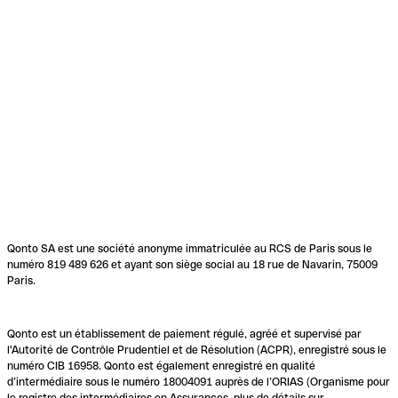
Qonto SA est une société anonyme immatriculée au RCS de Paris sous le
numéro 819 489 626 et ayant son siège social au 18 rue de Navarin, 75009
Paris.
Qonto est un établissement de paiement régulé, agréé et supervisé par
l'Autorité de Contrôle Prudentiel et de Résolution (ACPR), enregistré sous le
numéro CIB 16958. Qonto est également enregistré en qualité
d’intermédiaire sous le numéro 18004091 auprès de l’ORIAS (Organisme pour
le registre des intermédiaires en Assurances, plus de détails sur