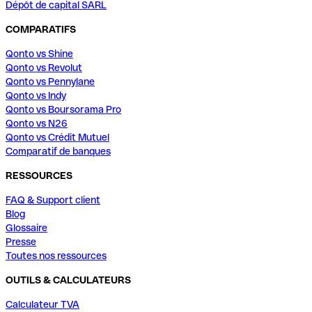
Dépôt de capital SARL
COMPARATIFS
Qonto vs Shine
Qonto vs Revolut
Qonto vs Pennylane
Qonto vs Indy
Qonto vs Boursorama Pro
Qonto vs N26
Qonto vs Crédit Mutuel
Comparatif de banques
RESSOURCES
FAQ & Support client
Blog
Glossaire
Presse
Toutes nos ressources
OUTILS & CALCULATEURS
Calculateur TVA