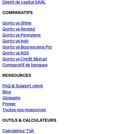
Dépôt de capital SARL
COMPARATIFS
Qonto vs Shine
Qonto vs Revolut
Qonto vs Pennylane
Qonto vs Indy
Qonto vs Boursorama Pro
Qonto vs N26
Qonto vs Crédit Mutuel
Comparatif de banques
RESSOURCES
FAQ & Support client
Blog
Glossaire
Presse
Toutes nos ressources
OUTILS & CALCULATEURS
Calculateur TVA