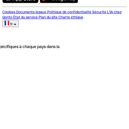
Cookies
Documents légaux
Politique de confidentialité
Sécurité
L'IA chez
Qonto
État du service
Plan du site
Charte éthique
fr
pécifiques à chaque pays dans la