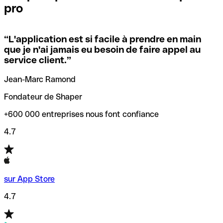
pro
locales.
Pour éviter ces erreurs, Qonto a créé un outil de
vérification/recherche de codes SWIFT. Ainsi, vous pouvez
“
L'application est si facile à prendre en main
Si vous n'êtes pas sûr du code SWIFT que vous devriez
trouver et vérifier vos codes SWIFT avant de réaliser vos
que je n'ai jamais eu besoin de faire appel au
utiliser, nous avons développé un outil de recherche de
transferts d’argent.
service client.
”
codes SWIFT par nom de banque.
Jean-Marc Ramond
Fondateur de Shaper
+600 000 entreprises nous font confiance
4.7
sur App Store
4.7