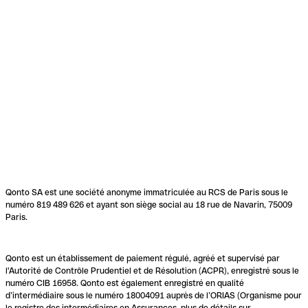
Qonto SA est une société anonyme immatriculée au RCS de Paris sous le
numéro 819 489 626 et ayant son siège social au 18 rue de Navarin, 75009
Paris.
Qonto est un établissement de paiement régulé, agréé et supervisé par
l'Autorité de Contrôle Prudentiel et de Résolution (ACPR), enregistré sous le
numéro CIB 16958. Qonto est également enregistré en qualité
d’intermédiaire sous le numéro 18004091 auprès de l’ORIAS (Organisme pour
le registre des intermédiaires en Assurances, plus de détails sur