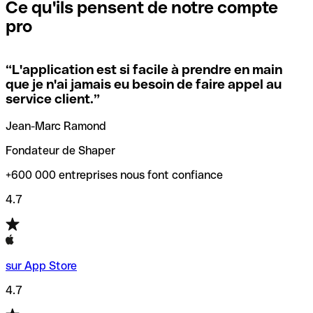
que vous avez le code SWIFT du siège social. Sinon, cela
l’annulation de la transaction.
Ce qu'ils pensent de notre compte
signifie que vous avez le code de l'une des succursales
pro
locales.
Pour éviter ces erreurs, Qonto a créé un outil de
vérification/recherche de codes SWIFT. Ainsi, vous pouvez
“
L'application est si facile à prendre en main
Si vous n'êtes pas sûr du code SWIFT que vous devriez
trouver et vérifier vos codes SWIFT avant de réaliser vos
que je n'ai jamais eu besoin de faire appel au
utiliser, nous avons développé un outil de recherche de
transferts d’argent.
service client.
”
codes SWIFT par nom de banque.
Jean-Marc Ramond
Fondateur de Shaper
+600 000 entreprises nous font confiance
4.7
sur App Store
4.7