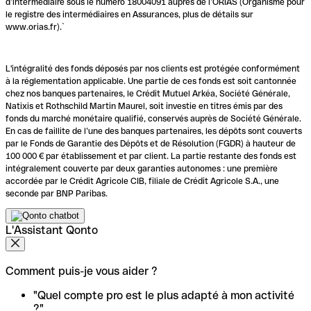
d’intermédiaire sous le numéro 18004091 auprès de l’ORIAS (Organisme pour
le registre des intermédiaires en Assurances, plus de détails sur
www.orias.fr).`
L'intégralité des fonds déposés par nos clients est protégée conformément
à la réglementation applicable. Une partie de ces fonds est soit cantonnée
chez nos banques partenaires, le Crédit Mutuel Arkéa, Société Générale,
Natixis et Rothschild Martin Maurel, soit investie en titres émis par des
fonds du marché monétaire qualifié, conservés auprès de Société Générale.
En cas de faillite de l’une des banques partenaires, les dépôts sont couverts
par le Fonds de Garantie des Dépôts et de Résolution (FGDR) à hauteur de
100 000 € par établissement et par client. La partie restante des fonds est
intégralement couverte par deux garanties autonomes : une première
accordée par le Crédit Agricole CIB, filiale de Crédit Agricole S.A., une
seconde par BNP Paribas.
L'Assistant Qonto
Comment puis-je vous aider ?
"Quel compte pro est le plus adapté à mon activité
?"