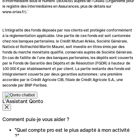
d’intermédiaire sous le numéro 18004091 auprès de l’ORIAS (Organisme pour
le registre des intermédiaires en Assurances, plus de détails sur
www.orias.fr).`
L'intégralité des fonds déposés par nos clients est protégée conformément
à la réglementation applicable. Une partie de ces fonds est soit cantonnée
chez nos banques partenaires, le Crédit Mutuel Arkéa, Société Générale,
Natixis et Rothschild Martin Maurel, soit investie en titres émis par des
fonds du marché monétaire qualifié, conservés auprès de Société Générale.
En cas de faillite de l’une des banques partenaires, les dépôts sont couverts
par le Fonds de Garantie des Dépôts et de Résolution (FGDR) à hauteur de
100 000 € par établissement et par client. La partie restante des fonds est
intégralement couverte par deux garanties autonomes : une première
accordée par le Crédit Agricole CIB, filiale de Crédit Agricole S.A., une
seconde par BNP Paribas.
L'Assistant Qonto
Comment puis-je vous aider ?
"Quel compte pro est le plus adapté à mon activité
?"