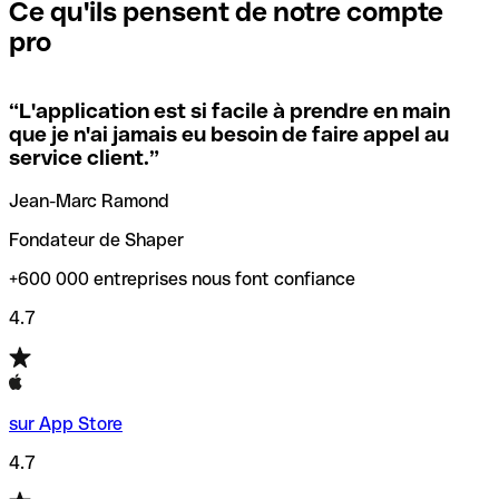
que vous avez le code SWIFT du siège social. Sinon, cela
l’annulation de la transaction.
Ce qu'ils pensent de notre compte
signifie que vous avez le code de l'une des succursales
pro
locales.
Pour éviter ces erreurs, Qonto a créé un outil de
vérification/recherche de codes SWIFT. Ainsi, vous pouvez
“
L'application est si facile à prendre en main
Si vous n'êtes pas sûr du code SWIFT que vous devriez
trouver et vérifier vos codes SWIFT avant de réaliser vos
que je n'ai jamais eu besoin de faire appel au
utiliser, nous avons développé un outil de recherche de
transferts d’argent.
service client.
”
codes SWIFT par nom de banque.
Jean-Marc Ramond
Fondateur de Shaper
+600 000 entreprises nous font confiance
4.7
sur App Store
4.7