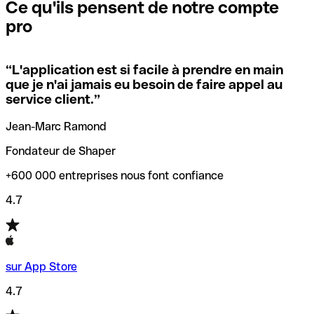
que vous avez le code SWIFT du siège social. Sinon, cela
l’annulation de la transaction.
Ce qu'ils pensent de notre compte
signifie que vous avez le code de l'une des succursales
pro
locales.
Pour éviter ces erreurs, Qonto a créé un outil de
vérification/recherche de codes SWIFT. Ainsi, vous pouvez
“
L'application est si facile à prendre en main
Si vous n'êtes pas sûr du code SWIFT que vous devriez
trouver et vérifier vos codes SWIFT avant de réaliser vos
que je n'ai jamais eu besoin de faire appel au
utiliser, nous avons développé un outil de recherche de
transferts d’argent.
service client.
”
codes SWIFT par nom de banque.
Jean-Marc Ramond
Fondateur de Shaper
+600 000 entreprises nous font confiance
4.7
sur App Store
4.7