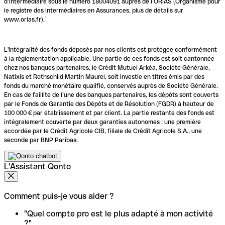
d’intermédiaire sous le numéro 18004091 auprès de l’ORIAS (Organisme pour
le registre des intermédiaires en Assurances, plus de détails sur
www.orias.fr).`
L'intégralité des fonds déposés par nos clients est protégée conformément
à la réglementation applicable. Une partie de ces fonds est soit cantonnée
chez nos banques partenaires, le Crédit Mutuel Arkéa, Société Générale,
Natixis et Rothschild Martin Maurel, soit investie en titres émis par des
fonds du marché monétaire qualifié, conservés auprès de Société Générale.
En cas de faillite de l’une des banques partenaires, les dépôts sont couverts
par le Fonds de Garantie des Dépôts et de Résolution (FGDR) à hauteur de
100 000 € par établissement et par client. La partie restante des fonds est
intégralement couverte par deux garanties autonomes : une première
accordée par le Crédit Agricole CIB, filiale de Crédit Agricole S.A., une
seconde par BNP Paribas.
L'Assistant Qonto
Comment puis-je vous aider ?
"Quel compte pro est le plus adapté à mon activité
?"