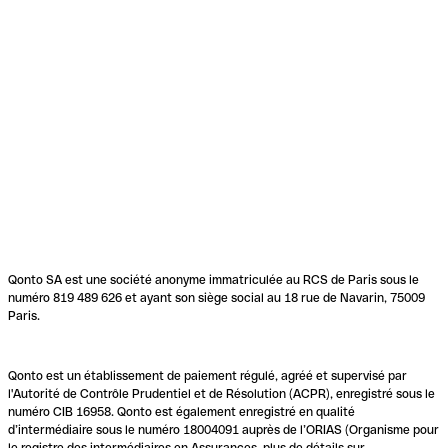
Qonto SA est une société anonyme immatriculée au RCS de Paris sous le
numéro 819 489 626 et ayant son siège social au 18 rue de Navarin, 75009
Paris.
Qonto est un établissement de paiement régulé, agréé et supervisé par
l'Autorité de Contrôle Prudentiel et de Résolution (ACPR), enregistré sous le
numéro CIB 16958. Qonto est également enregistré en qualité
d’intermédiaire sous le numéro 18004091 auprès de l’ORIAS (Organisme pour
le registre des intermédiaires en Assurances, plus de détails sur