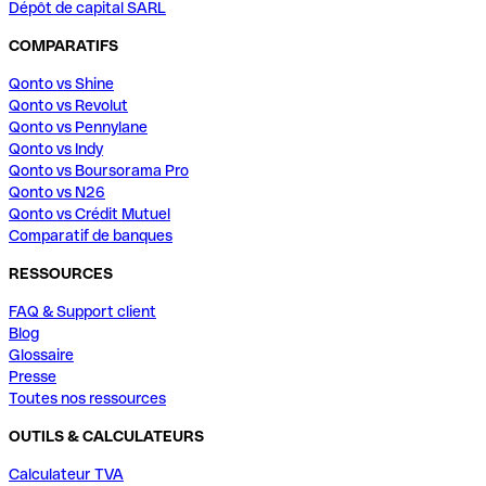
Dépôt de capital SARL
COMPARATIFS
Qonto vs Shine
Qonto vs Revolut
Qonto vs Pennylane
Qonto vs Indy
Qonto vs Boursorama Pro
Qonto vs N26
Qonto vs Crédit Mutuel
Comparatif de banques
RESSOURCES
FAQ & Support client
Blog
Glossaire
Presse
Toutes nos ressources
OUTILS & CALCULATEURS
Calculateur TVA