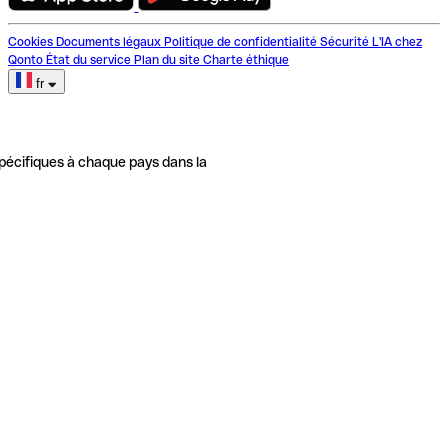
Cookies
Documents légaux
Politique de confidentialité
Sécurité
L'IA chez
Qonto
État du service
Plan du site
Charte éthique
fr
pécifiques à chaque pays dans la