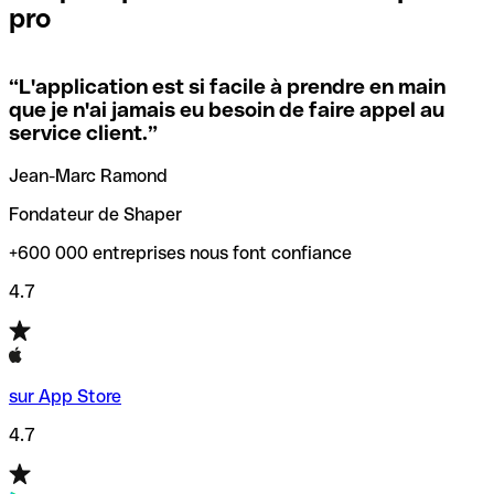
pro
locales.
Pour éviter ces erreurs, Qonto a créé un outil de
vérification/recherche de codes SWIFT. Ainsi, vous pouvez
“
L'application est si facile à prendre en main
Si vous n'êtes pas sûr du code SWIFT que vous devriez
trouver et vérifier vos codes SWIFT avant de réaliser vos
que je n'ai jamais eu besoin de faire appel au
utiliser, nous avons développé un outil de recherche de
transferts d’argent.
service client.
”
codes SWIFT par nom de banque.
Jean-Marc Ramond
Fondateur de Shaper
+600 000 entreprises nous font confiance
4.7
sur App Store
4.7