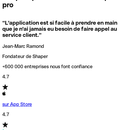
pro
locales.
Pour éviter ces erreurs, Qonto a créé un outil de
vérification/recherche de codes SWIFT. Ainsi, vous pouvez
“
L'application est si facile à prendre en main
Si vous n'êtes pas sûr du code SWIFT que vous devriez
trouver et vérifier vos codes SWIFT avant de réaliser vos
que je n'ai jamais eu besoin de faire appel au
utiliser, nous avons développé un outil de recherche de
transferts d’argent.
service client.
”
codes SWIFT par nom de banque.
Jean-Marc Ramond
Fondateur de Shaper
+600 000 entreprises nous font confiance
4.7
sur App Store
4.7