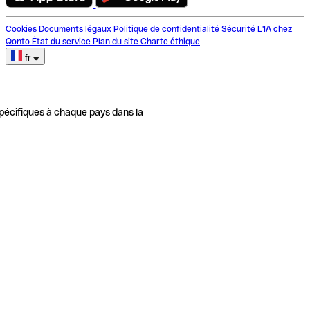
Cookies
Documents légaux
Politique de confidentialité
Sécurité
L'IA chez
Qonto
État du service
Plan du site
Charte éthique
fr
pécifiques à chaque pays dans la