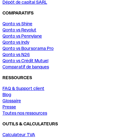
Dépôt de capital SARL
COMPARATIFS
Qonto vs Shine
Qonto vs Revolut
Qonto vs Pennylane
Qonto vs Indy
Qonto vs Boursorama Pro
Qonto vs N26
Qonto vs Crédit Mutuel
Comparatif de banques
RESSOURCES
FAQ & Support client
Blog
Glossaire
Presse
Toutes nos ressources
OUTILS & CALCULATEURS
Calculateur TVA