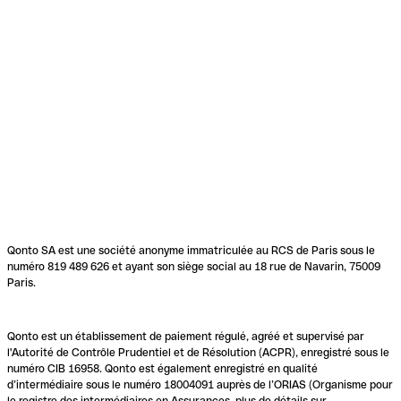
Qonto SA est une société anonyme immatriculée au RCS de Paris sous le
numéro 819 489 626 et ayant son siège social au 18 rue de Navarin, 75009
Paris.
Qonto est un établissement de paiement régulé, agréé et supervisé par
l'Autorité de Contrôle Prudentiel et de Résolution (ACPR), enregistré sous le
numéro CIB 16958. Qonto est également enregistré en qualité
d’intermédiaire sous le numéro 18004091 auprès de l’ORIAS (Organisme pour
le registre des intermédiaires en Assurances, plus de détails sur