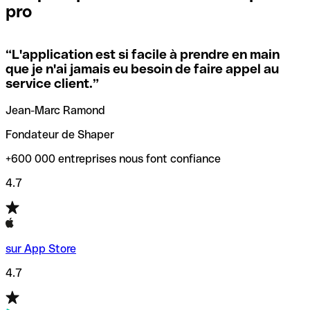
pro
locales.
Pour éviter ces erreurs, Qonto a créé un outil de
vérification/recherche de codes SWIFT. Ainsi, vous pouvez
“
L'application est si facile à prendre en main
Si vous n'êtes pas sûr du code SWIFT que vous devriez
trouver et vérifier vos codes SWIFT avant de réaliser vos
que je n'ai jamais eu besoin de faire appel au
utiliser, nous avons développé un outil de recherche de
transferts d’argent.
service client.
”
codes SWIFT par nom de banque.
Jean-Marc Ramond
Fondateur de Shaper
+600 000 entreprises nous font confiance
4.7
sur App Store
4.7