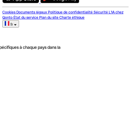
Cookies
Documents légaux
Politique de confidentialité
Sécurité
L'IA chez
Qonto
État du service
Plan du site
Charte éthique
fr
pécifiques à chaque pays dans la