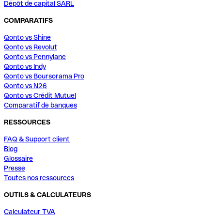
Dépôt de capital SARL
COMPARATIFS
Qonto vs Shine
Qonto vs Revolut
Qonto vs Pennylane
Qonto vs Indy
Qonto vs Boursorama Pro
Qonto vs N26
Qonto vs Crédit Mutuel
Comparatif de banques
RESSOURCES
FAQ & Support client
Blog
Glossaire
Presse
Toutes nos ressources
OUTILS & CALCULATEURS
Calculateur TVA