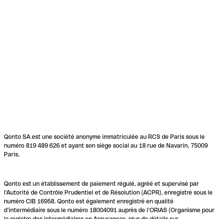
Qonto SA est une société anonyme immatriculée au RCS de Paris sous le
numéro 819 489 626 et ayant son siège social au 18 rue de Navarin, 75009
Paris.
Qonto est un établissement de paiement régulé, agréé et supervisé par
l'Autorité de Contrôle Prudentiel et de Résolution (ACPR), enregistré sous le
numéro CIB 16958. Qonto est également enregistré en qualité
d’intermédiaire sous le numéro 18004091 auprès de l’ORIAS (Organisme pour
le registre des intermédiaires en Assurances, plus de détails sur