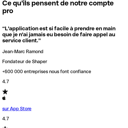
que vous avez le code SWIFT du siège social. Sinon, cela
l’annulation de la transaction.
Ce qu'ils pensent de notre compte
signifie que vous avez le code de l'une des succursales
pro
locales.
Pour éviter ces erreurs, Qonto a créé un outil de
vérification/recherche de codes SWIFT. Ainsi, vous pouvez
“
L'application est si facile à prendre en main
Si vous n'êtes pas sûr du code SWIFT que vous devriez
trouver et vérifier vos codes SWIFT avant de réaliser vos
que je n'ai jamais eu besoin de faire appel au
utiliser, nous avons développé un outil de recherche de
transferts d’argent.
service client.
”
codes SWIFT par nom de banque.
Jean-Marc Ramond
Fondateur de Shaper
+600 000 entreprises nous font confiance
4.7
sur App Store
4.7