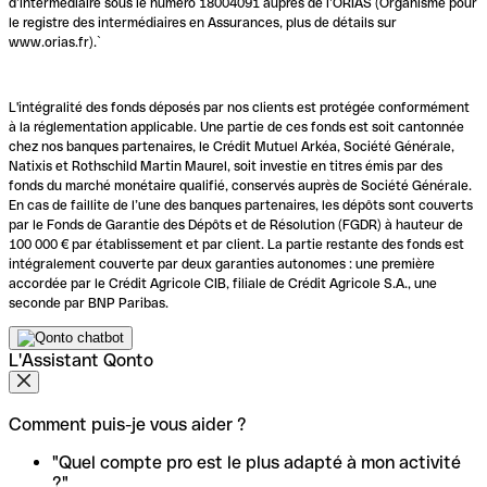
d’intermédiaire sous le numéro 18004091 auprès de l’ORIAS (Organisme pour
le registre des intermédiaires en Assurances, plus de détails sur
www.orias.fr).`
L'intégralité des fonds déposés par nos clients est protégée conformément
à la réglementation applicable. Une partie de ces fonds est soit cantonnée
chez nos banques partenaires, le Crédit Mutuel Arkéa, Société Générale,
Natixis et Rothschild Martin Maurel, soit investie en titres émis par des
fonds du marché monétaire qualifié, conservés auprès de Société Générale.
En cas de faillite de l’une des banques partenaires, les dépôts sont couverts
par le Fonds de Garantie des Dépôts et de Résolution (FGDR) à hauteur de
100 000 € par établissement et par client. La partie restante des fonds est
intégralement couverte par deux garanties autonomes : une première
accordée par le Crédit Agricole CIB, filiale de Crédit Agricole S.A., une
seconde par BNP Paribas.
L'Assistant Qonto
Comment puis-je vous aider ?
"Quel compte pro est le plus adapté à mon activité
?"