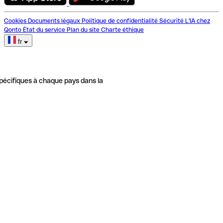
Cookies
Documents légaux
Politique de confidentialité
Sécurité
L'IA chez
Qonto
État du service
Plan du site
Charte éthique
fr
pécifiques à chaque pays dans la