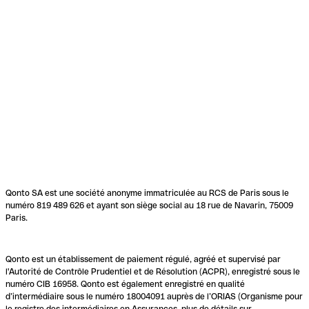
Qonto SA est une société anonyme immatriculée au RCS de Paris sous le
numéro 819 489 626 et ayant son siège social au 18 rue de Navarin, 75009
Paris.
Qonto est un établissement de paiement régulé, agréé et supervisé par
l'Autorité de Contrôle Prudentiel et de Résolution (ACPR), enregistré sous le
numéro CIB 16958. Qonto est également enregistré en qualité
d’intermédiaire sous le numéro 18004091 auprès de l’ORIAS (Organisme pour
le registre des intermédiaires en Assurances, plus de détails sur