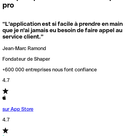
pro
locales.
Pour éviter ces erreurs, Qonto a créé un outil de
vérification/recherche de codes SWIFT. Ainsi, vous pouvez
“
L'application est si facile à prendre en main
Si vous n'êtes pas sûr du code SWIFT que vous devriez
trouver et vérifier vos codes SWIFT avant de réaliser vos
que je n'ai jamais eu besoin de faire appel au
utiliser, nous avons développé un outil de recherche de
transferts d’argent.
service client.
”
codes SWIFT par nom de banque.
Jean-Marc Ramond
Fondateur de Shaper
+600 000 entreprises nous font confiance
4.7
sur App Store
4.7