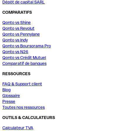
Dépôt de capital SARL
COMPARATIFS
Qonto vs Shine
Qonto vs Revolut
Qonto vs Pennylane
Qonto vs Indy
Qonto vs Boursorama Pro
Qonto vs N26
Qonto vs Crédit Mutuel
Comparatif de banques
RESSOURCES
FAQ & Support client
Blog
Glossaire
Presse
Toutes nos ressources
OUTILS & CALCULATEURS
Calculateur TVA