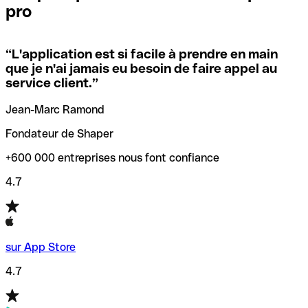
pro
locales.
Pour éviter ces erreurs, Qonto a créé un outil de
vérification/recherche de codes SWIFT. Ainsi, vous pouvez
“
L'application est si facile à prendre en main
Si vous n'êtes pas sûr du code SWIFT que vous devriez
trouver et vérifier vos codes SWIFT avant de réaliser vos
que je n'ai jamais eu besoin de faire appel au
utiliser, nous avons développé un outil de recherche de
transferts d’argent.
service client.
”
codes SWIFT par nom de banque.
Jean-Marc Ramond
Fondateur de Shaper
+600 000 entreprises nous font confiance
4.7
sur App Store
4.7