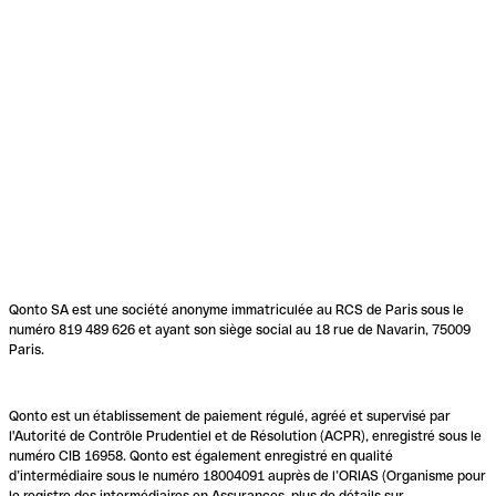
Qonto SA est une société anonyme immatriculée au RCS de Paris sous le
numéro 819 489 626 et ayant son siège social au 18 rue de Navarin, 75009
Paris.
Qonto est un établissement de paiement régulé, agréé et supervisé par
l'Autorité de Contrôle Prudentiel et de Résolution (ACPR), enregistré sous le
numéro CIB 16958. Qonto est également enregistré en qualité
d’intermédiaire sous le numéro 18004091 auprès de l’ORIAS (Organisme pour
le registre des intermédiaires en Assurances, plus de détails sur