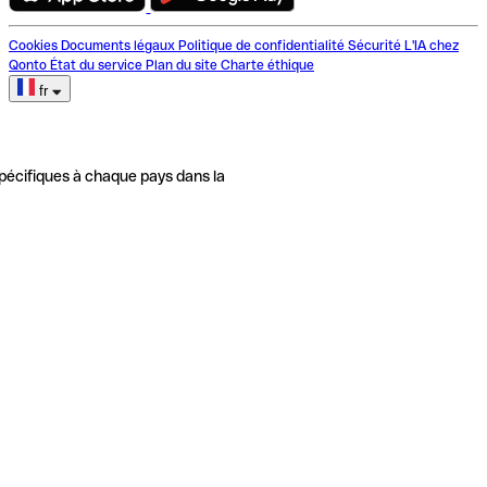
Cookies
Documents légaux
Politique de confidentialité
Sécurité
L'IA chez
Qonto
État du service
Plan du site
Charte éthique
fr
pécifiques à chaque pays dans la