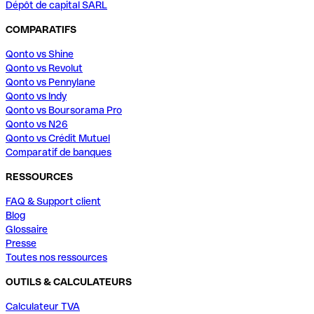
Dépôt de capital SARL
COMPARATIFS
Qonto vs Shine
Qonto vs Revolut
Qonto vs Pennylane
Qonto vs Indy
Qonto vs Boursorama Pro
Qonto vs N26
Qonto vs Crédit Mutuel
Comparatif de banques
RESSOURCES
FAQ & Support client
Blog
Glossaire
Presse
Toutes nos ressources
OUTILS & CALCULATEURS
Calculateur TVA