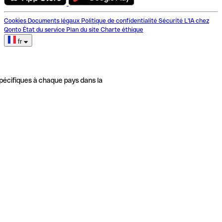
Cookies
Documents légaux
Politique de confidentialité
Sécurité
L'IA chez
Qonto
État du service
Plan du site
Charte éthique
fr
pécifiques à chaque pays dans la