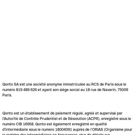
Qonto SA est une société anonyme immatriculée au RCS de Paris sous le
numéro 819 489 626 et ayant son siège social au 18 rue de Navarin, 75009
Paris.
Qonto est un établissement de paiement régulé, agréé et supervisé par
l'Autorité de Contrôle Prudentiel et de Résolution (ACPR), enregistré sous le
numéro CIB 16958. Qonto est également enregistré en qualité
d’intermédiaire sous le numéro 18004091 auprès de l’ORIAS (Organisme pour
le registre des intermédiaires en Assurances, plus de détails sur