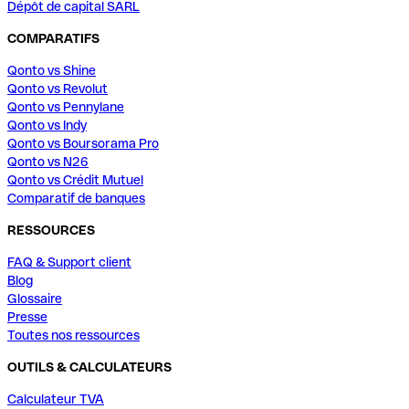
Dépôt de capital SARL
COMPARATIFS
Qonto vs Shine
Qonto vs Revolut
Qonto vs Pennylane
Qonto vs Indy
Qonto vs Boursorama Pro
Qonto vs N26
Qonto vs Crédit Mutuel
Comparatif de banques
RESSOURCES
FAQ & Support client
Blog
Glossaire
Presse
Toutes nos ressources
OUTILS & CALCULATEURS
Calculateur TVA