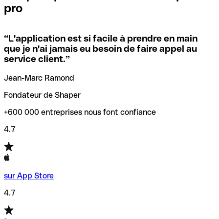
pro
locales.
Pour éviter ces erreurs, Qonto a créé un outil de
vérification/recherche de codes SWIFT. Ainsi, vous pouvez
“
L'application est si facile à prendre en main
Si vous n'êtes pas sûr du code SWIFT que vous devriez
trouver et vérifier vos codes SWIFT avant de réaliser vos
que je n'ai jamais eu besoin de faire appel au
utiliser, nous avons développé un outil de recherche de
transferts d’argent.
service client.
”
codes SWIFT par nom de banque.
Jean-Marc Ramond
Fondateur de Shaper
+600 000 entreprises nous font confiance
4.7
sur App Store
4.7