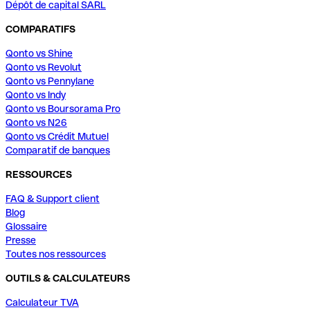
Dépôt de capital SARL
COMPARATIFS
Qonto vs Shine
Qonto vs Revolut
Qonto vs Pennylane
Qonto vs Indy
Qonto vs Boursorama Pro
Qonto vs N26
Qonto vs Crédit Mutuel
Comparatif de banques
RESSOURCES
FAQ & Support client
Blog
Glossaire
Presse
Toutes nos ressources
OUTILS & CALCULATEURS
Calculateur TVA