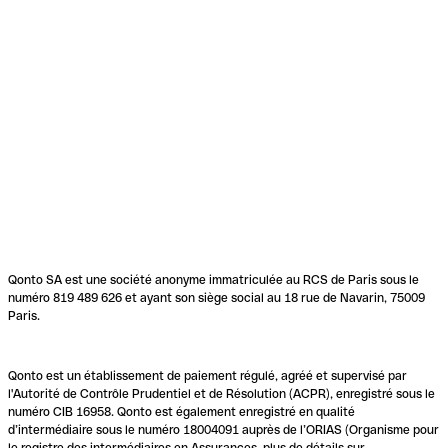
Qonto SA est une société anonyme immatriculée au RCS de Paris sous le
numéro 819 489 626 et ayant son siège social au 18 rue de Navarin, 75009
Paris.
Qonto est un établissement de paiement régulé, agréé et supervisé par
l'Autorité de Contrôle Prudentiel et de Résolution (ACPR), enregistré sous le
numéro CIB 16958. Qonto est également enregistré en qualité
d’intermédiaire sous le numéro 18004091 auprès de l’ORIAS (Organisme pour
le registre des intermédiaires en Assurances, plus de détails sur