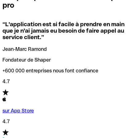
pro
locales.
Pour éviter ces erreurs, Qonto a créé un outil de
vérification/recherche de codes SWIFT. Ainsi, vous pouvez
“
L'application est si facile à prendre en main
Si vous n'êtes pas sûr du code SWIFT que vous devriez
trouver et vérifier vos codes SWIFT avant de réaliser vos
que je n'ai jamais eu besoin de faire appel au
utiliser, nous avons développé un outil de recherche de
transferts d’argent.
service client.
”
codes SWIFT par nom de banque.
Jean-Marc Ramond
Fondateur de Shaper
+600 000 entreprises nous font confiance
4.7
sur App Store
4.7