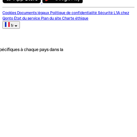
Cookies
Documents légaux
Politique de confidentialité
Sécurité
L'IA chez
Qonto
État du service
Plan du site
Charte éthique
fr
pécifiques à chaque pays dans la