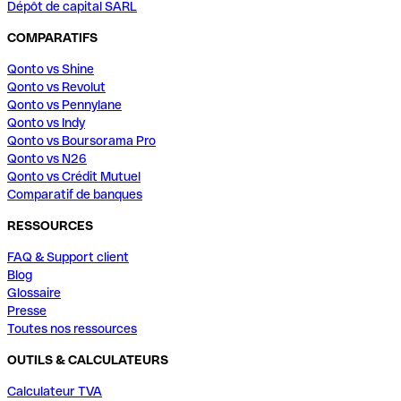
Dépôt de capital SARL
COMPARATIFS
Qonto vs Shine
Qonto vs Revolut
Qonto vs Pennylane
Qonto vs Indy
Qonto vs Boursorama Pro
Qonto vs N26
Qonto vs Crédit Mutuel
Comparatif de banques
RESSOURCES
FAQ & Support client
Blog
Glossaire
Presse
Toutes nos ressources
OUTILS & CALCULATEURS
Calculateur TVA