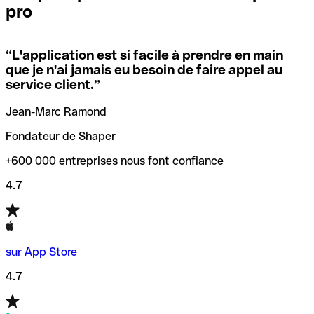
pro
locales.
Pour éviter ces erreurs, Qonto a créé un outil de
vérification/recherche de codes SWIFT. Ainsi, vous pouvez
“
L'application est si facile à prendre en main
Si vous n'êtes pas sûr du code SWIFT que vous devriez
trouver et vérifier vos codes SWIFT avant de réaliser vos
que je n'ai jamais eu besoin de faire appel au
utiliser, nous avons développé un outil de recherche de
transferts d’argent.
service client.
”
codes SWIFT par nom de banque.
Jean-Marc Ramond
Fondateur de Shaper
+600 000 entreprises nous font confiance
4.7
sur App Store
4.7