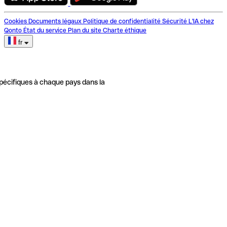
Cookies
Documents légaux
Politique de confidentialité
Sécurité
L'IA chez
Qonto
État du service
Plan du site
Charte éthique
fr
pécifiques à chaque pays dans la