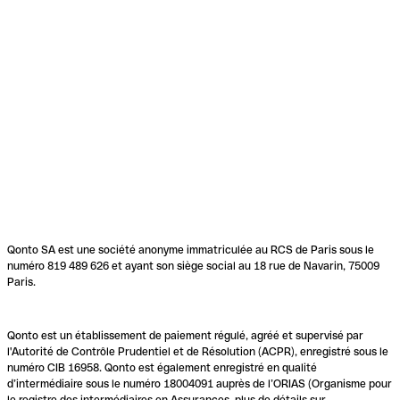
Qonto SA est une société anonyme immatriculée au RCS de Paris sous le
numéro 819 489 626 et ayant son siège social au 18 rue de Navarin, 75009
Paris.
Qonto est un établissement de paiement régulé, agréé et supervisé par
l'Autorité de Contrôle Prudentiel et de Résolution (ACPR), enregistré sous le
numéro CIB 16958. Qonto est également enregistré en qualité
d’intermédiaire sous le numéro 18004091 auprès de l’ORIAS (Organisme pour
le registre des intermédiaires en Assurances, plus de détails sur