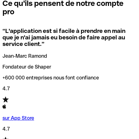
que vous avez le code SWIFT du siège social. Sinon, cela
l’annulation de la transaction.
Ce qu'ils pensent de notre compte
signifie que vous avez le code de l'une des succursales
pro
locales.
Pour éviter ces erreurs, Qonto a créé un outil de
vérification/recherche de codes SWIFT. Ainsi, vous pouvez
“
L'application est si facile à prendre en main
Si vous n'êtes pas sûr du code SWIFT que vous devriez
trouver et vérifier vos codes SWIFT avant de réaliser vos
que je n'ai jamais eu besoin de faire appel au
utiliser, nous avons développé un outil de recherche de
transferts d’argent.
service client.
”
codes SWIFT par nom de banque.
Jean-Marc Ramond
Fondateur de Shaper
+600 000 entreprises nous font confiance
4.7
sur App Store
4.7