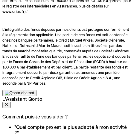
d’intermédiaire sous le numéro 18004091 auprès de l’ORIAS (Organisme pour
le registre des intermédiaires en Assurances, plus de détails sur
www.orias.fr).`
L'intégralité des fonds déposés par nos clients est protégée conformément
à la réglementation applicable. Une partie de ces fonds est soit cantonnée
chez nos banques partenaires, le Crédit Mutuel Arkéa, Société Générale,
Natixis et Rothschild Martin Maurel, soit investie en titres émis par des
fonds du marché monétaire qualifié, conservés auprès de Société Générale.
En cas de faillite de l’une des banques partenaires, les dépôts sont couverts
par le Fonds de Garantie des Dépôts et de Résolution (FGDR) à hauteur de
100 000 € par établissement et par client. La partie restante des fonds est
intégralement couverte par deux garanties autonomes : une première
accordée par le Crédit Agricole CIB, filiale de Crédit Agricole S.A., une
seconde par BNP Paribas.
L'Assistant Qonto
Comment puis-je vous aider ?
"Quel compte pro est le plus adapté à mon activité
?"