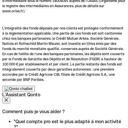
d’intermédiaire sous le numéro 18004091 auprès de l’ORIAS (Organisme pour
le registre des intermédiaires en Assurances, plus de détails sur
www.orias.fr).`
L'intégralité des fonds déposés par nos clients est protégée conformément
à la réglementation applicable. Une partie de ces fonds est soit cantonnée
chez nos banques partenaires, le Crédit Mutuel Arkéa, Société Générale,
Natixis et Rothschild Martin Maurel, soit investie en titres émis par des
fonds du marché monétaire qualifié, conservés auprès de Société Générale.
En cas de faillite de l’une des banques partenaires, les dépôts sont couverts
par le Fonds de Garantie des Dépôts et de Résolution (FGDR) à hauteur de
100 000 € par établissement et par client. La partie restante des fonds est
intégralement couverte par deux garanties autonomes : une première
accordée par le Crédit Agricole CIB, filiale de Crédit Agricole S.A., une
seconde par BNP Paribas.
L'Assistant Qonto
Comment puis-je vous aider ?
"Quel compte pro est le plus adapté à mon activité
?"