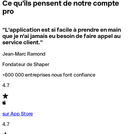
que vous avez le code SWIFT du siège social. Sinon, cela
l’annulation de la transaction.
Ce qu'ils pensent de notre compte
signifie que vous avez le code de l'une des succursales
pro
locales.
Pour éviter ces erreurs, Qonto a créé un outil de
vérification/recherche de codes SWIFT. Ainsi, vous pouvez
“
L'application est si facile à prendre en main
Si vous n'êtes pas sûr du code SWIFT que vous devriez
trouver et vérifier vos codes SWIFT avant de réaliser vos
que je n'ai jamais eu besoin de faire appel au
utiliser, nous avons développé un outil de recherche de
transferts d’argent.
service client.
”
codes SWIFT par nom de banque.
Jean-Marc Ramond
Fondateur de Shaper
+600 000 entreprises nous font confiance
4.7
sur App Store
4.7