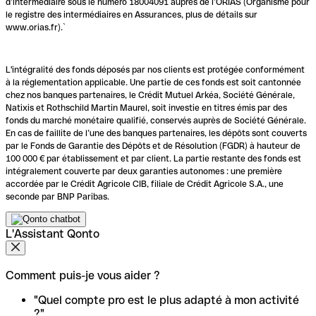
d’intermédiaire sous le numéro 18004091 auprès de l’ORIAS (Organisme pour
le registre des intermédiaires en Assurances, plus de détails sur
www.orias.fr).`
L'intégralité des fonds déposés par nos clients est protégée conformément
à la réglementation applicable. Une partie de ces fonds est soit cantonnée
chez nos banques partenaires, le Crédit Mutuel Arkéa, Société Générale,
Natixis et Rothschild Martin Maurel, soit investie en titres émis par des
fonds du marché monétaire qualifié, conservés auprès de Société Générale.
En cas de faillite de l’une des banques partenaires, les dépôts sont couverts
par le Fonds de Garantie des Dépôts et de Résolution (FGDR) à hauteur de
100 000 € par établissement et par client. La partie restante des fonds est
intégralement couverte par deux garanties autonomes : une première
accordée par le Crédit Agricole CIB, filiale de Crédit Agricole S.A., une
seconde par BNP Paribas.
L'Assistant Qonto
Comment puis-je vous aider ?
"Quel compte pro est le plus adapté à mon activité
?"