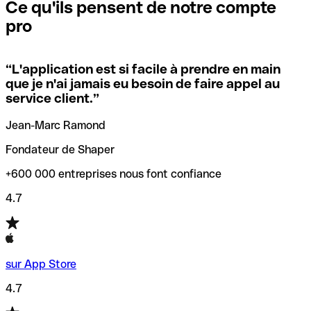
que vous avez le code SWIFT du siège social. Sinon, cela
l’annulation de la transaction.
Ce qu'ils pensent de notre compte
signifie que vous avez le code de l'une des succursales
pro
locales.
Pour éviter ces erreurs, Qonto a créé un outil de
vérification/recherche de codes SWIFT. Ainsi, vous pouvez
“
L'application est si facile à prendre en main
Si vous n'êtes pas sûr du code SWIFT que vous devriez
trouver et vérifier vos codes SWIFT avant de réaliser vos
que je n'ai jamais eu besoin de faire appel au
utiliser, nous avons développé un outil de recherche de
transferts d’argent.
service client.
”
codes SWIFT par nom de banque.
Jean-Marc Ramond
Fondateur de Shaper
+600 000 entreprises nous font confiance
4.7
sur App Store
4.7