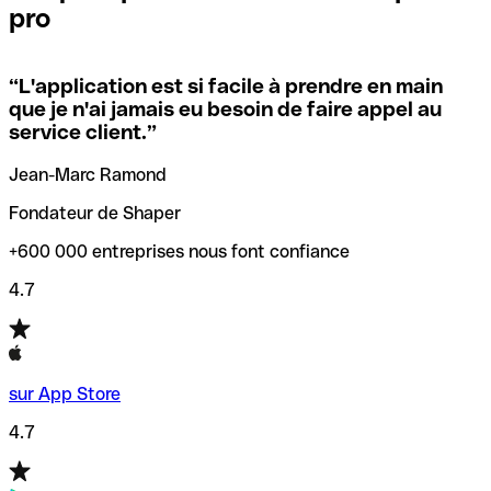
pro
locales.
Pour éviter ces erreurs, Qonto a créé un outil de
vérification/recherche de codes SWIFT. Ainsi, vous pouvez
“
L'application est si facile à prendre en main
Si vous n'êtes pas sûr du code SWIFT que vous devriez
trouver et vérifier vos codes SWIFT avant de réaliser vos
que je n'ai jamais eu besoin de faire appel au
utiliser, nous avons développé un outil de recherche de
transferts d’argent.
service client.
”
codes SWIFT par nom de banque.
Jean-Marc Ramond
Fondateur de Shaper
+600 000 entreprises nous font confiance
4.7
sur App Store
4.7