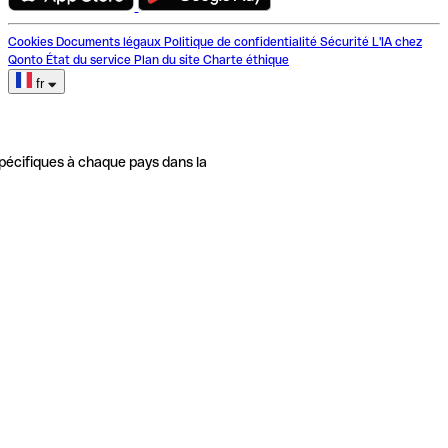
Cookies
Documents légaux
Politique de confidentialité
Sécurité
L'IA chez
Qonto
État du service
Plan du site
Charte éthique
fr
pécifiques à chaque pays dans la