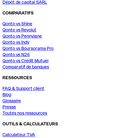
Dépôt de capital SARL
COMPARATIFS
Qonto vs Shine
Qonto vs Revolut
Qonto vs Pennylane
Qonto vs Indy
Qonto vs Boursorama Pro
Qonto vs N26
Qonto vs Crédit Mutuel
Comparatif de banques
RESSOURCES
FAQ & Support client
Blog
Glossaire
Presse
Toutes nos ressources
OUTILS & CALCULATEURS
Calculateur TVA