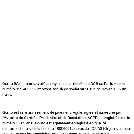
Qonto SA est une société anonyme immatriculée au RCS de Paris sous le
numéro 819 489 626 et ayant son siège social au 18 rue de Navarin, 75009
Paris.
Qonto est un établissement de paiement régulé, agréé et supervisé par
l'Autorité de Contrôle Prudentiel et de Résolution (ACPR), enregistré sous le
numéro CIB 16958. Qonto est également enregistré en qualité
d’intermédiaire sous le numéro 18004091 auprès de l’ORIAS (Organisme pour
le registre des intermédiaires en Assurances, plus de détails sur