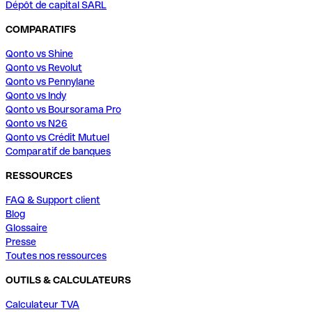
Dépôt de capital SARL
COMPARATIFS
Qonto vs Shine
Qonto vs Revolut
Qonto vs Pennylane
Qonto vs Indy
Qonto vs Boursorama Pro
Qonto vs N26
Qonto vs Crédit Mutuel
Comparatif de banques
RESSOURCES
FAQ & Support client
Blog
Glossaire
Presse
Toutes nos ressources
OUTILS & CALCULATEURS
Calculateur TVA