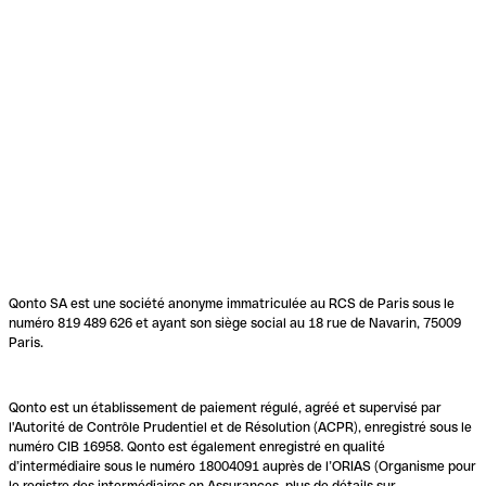
Qonto SA est une société anonyme immatriculée au RCS de Paris sous le
numéro 819 489 626 et ayant son siège social au 18 rue de Navarin, 75009
Paris.
Qonto est un établissement de paiement régulé, agréé et supervisé par
l'Autorité de Contrôle Prudentiel et de Résolution (ACPR), enregistré sous le
numéro CIB 16958. Qonto est également enregistré en qualité
d’intermédiaire sous le numéro 18004091 auprès de l’ORIAS (Organisme pour
le registre des intermédiaires en Assurances, plus de détails sur