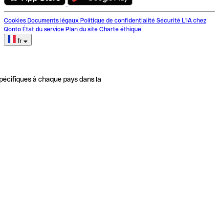
Cookies
Documents légaux
Politique de confidentialité
Sécurité
L'IA chez
Qonto
État du service
Plan du site
Charte éthique
fr
pécifiques à chaque pays dans la