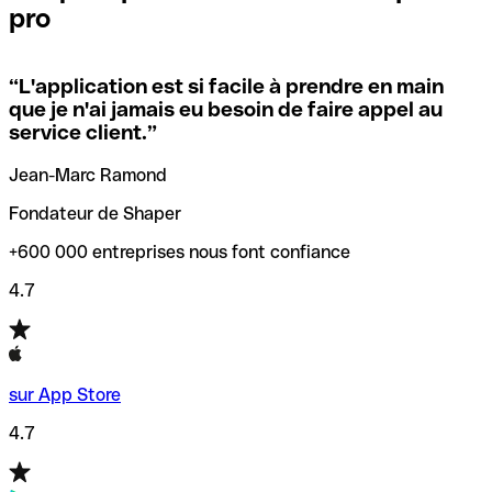
pro
locales.
Pour éviter ces erreurs, Qonto a créé un outil de
vérification/recherche de codes SWIFT. Ainsi, vous pouvez
“
L'application est si facile à prendre en main
Si vous n'êtes pas sûr du code SWIFT que vous devriez
trouver et vérifier vos codes SWIFT avant de réaliser vos
que je n'ai jamais eu besoin de faire appel au
utiliser, nous avons développé un outil de recherche de
transferts d’argent.
service client.
”
codes SWIFT par nom de banque.
Jean-Marc Ramond
Fondateur de Shaper
+600 000 entreprises nous font confiance
4.7
sur App Store
4.7