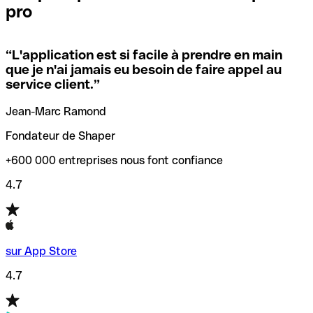
pro
locales.
Pour éviter ces erreurs, Qonto a créé un outil de
vérification/recherche de codes SWIFT. Ainsi, vous pouvez
“
L'application est si facile à prendre en main
Si vous n'êtes pas sûr du code SWIFT que vous devriez
trouver et vérifier vos codes SWIFT avant de réaliser vos
que je n'ai jamais eu besoin de faire appel au
utiliser, nous avons développé un outil de recherche de
transferts d’argent.
service client.
”
codes SWIFT par nom de banque.
Jean-Marc Ramond
Fondateur de Shaper
+600 000 entreprises nous font confiance
4.7
sur App Store
4.7