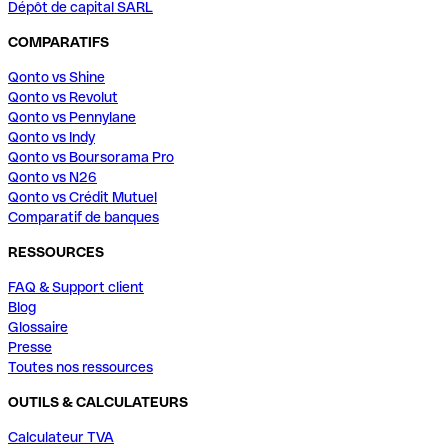
Dépôt de capital SARL
COMPARATIFS
Qonto vs Shine
Qonto vs Revolut
Qonto vs Pennylane
Qonto vs Indy
Qonto vs Boursorama Pro
Qonto vs N26
Qonto vs Crédit Mutuel
Comparatif de banques
RESSOURCES
FAQ & Support client
Blog
Glossaire
Presse
Toutes nos ressources
OUTILS & CALCULATEURS
Calculateur TVA