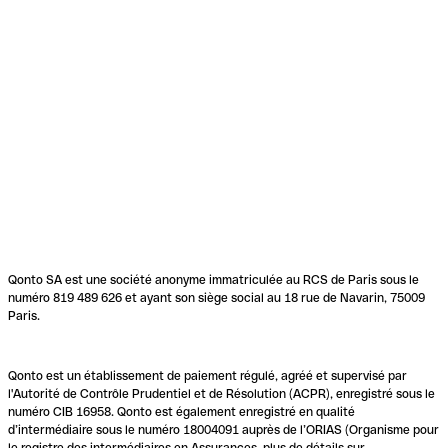
Qonto SA est une société anonyme immatriculée au RCS de Paris sous le
numéro 819 489 626 et ayant son siège social au 18 rue de Navarin, 75009
Paris.
Qonto est un établissement de paiement régulé, agréé et supervisé par
l'Autorité de Contrôle Prudentiel et de Résolution (ACPR), enregistré sous le
numéro CIB 16958. Qonto est également enregistré en qualité
d’intermédiaire sous le numéro 18004091 auprès de l’ORIAS (Organisme pour
le registre des intermédiaires en Assurances, plus de détails sur