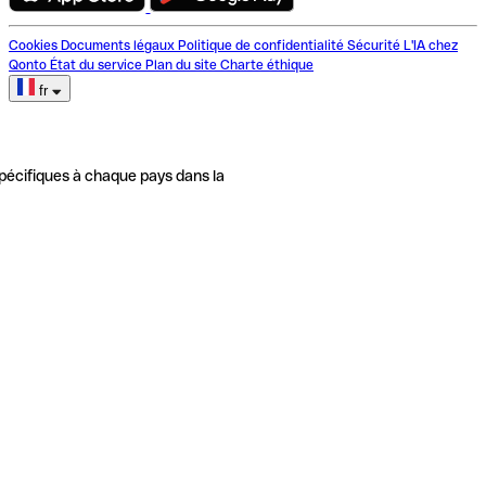
Cookies
Documents légaux
Politique de confidentialité
Sécurité
L'IA chez
Qonto
État du service
Plan du site
Charte éthique
fr
pécifiques à chaque pays dans la