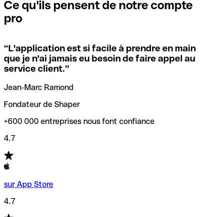
que vous avez le code SWIFT du siège social. Sinon, cela
l’annulation de la transaction.
Ce qu'ils pensent de notre compte
signifie que vous avez le code de l'une des succursales
pro
locales.
Pour éviter ces erreurs, Qonto a créé un outil de
vérification/recherche de codes SWIFT. Ainsi, vous pouvez
“
L'application est si facile à prendre en main
Si vous n'êtes pas sûr du code SWIFT que vous devriez
trouver et vérifier vos codes SWIFT avant de réaliser vos
que je n'ai jamais eu besoin de faire appel au
utiliser, nous avons développé un outil de recherche de
transferts d’argent.
service client.
”
codes SWIFT par nom de banque.
Jean-Marc Ramond
Fondateur de Shaper
+600 000 entreprises nous font confiance
4.7
sur App Store
4.7