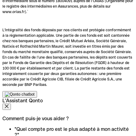
d’intermédiaire sous le numéro 18004091 auprès de l’ORIAS (Organisme pour
le registre des intermédiaires en Assurances, plus de détails sur
www.orias.fr).`
L'intégralité des fonds déposés par nos clients est protégée conformément
à la réglementation applicable. Une partie de ces fonds est soit cantonnée
chez nos banques partenaires, le Crédit Mutuel Arkéa, Société Générale,
Natixis et Rothschild Martin Maurel, soit investie en titres émis par des
fonds du marché monétaire qualifié, conservés auprès de Société Générale.
En cas de faillite de l’une des banques partenaires, les dépôts sont couverts
par le Fonds de Garantie des Dépôts et de Résolution (FGDR) à hauteur de
100 000 € par établissement et par client. La partie restante des fonds est
intégralement couverte par deux garanties autonomes : une première
accordée par le Crédit Agricole CIB, filiale de Crédit Agricole S.A., une
seconde par BNP Paribas.
L'Assistant Qonto
Comment puis-je vous aider ?
"Quel compte pro est le plus adapté à mon activité
?"