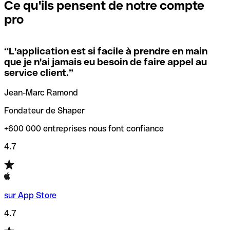
que vous avez le code SWIFT du siège social. Sinon, cela
l’annulation de la transaction.
Ce qu'ils pensent de notre compte
signifie que vous avez le code de l'une des succursales
pro
locales.
Pour éviter ces erreurs, Qonto a créé un outil de
vérification/recherche de codes SWIFT. Ainsi, vous pouvez
“
L'application est si facile à prendre en main
Si vous n'êtes pas sûr du code SWIFT que vous devriez
trouver et vérifier vos codes SWIFT avant de réaliser vos
que je n'ai jamais eu besoin de faire appel au
utiliser, nous avons développé un outil de recherche de
transferts d’argent.
service client.
”
codes SWIFT par nom de banque.
Jean-Marc Ramond
Fondateur de Shaper
+600 000 entreprises nous font confiance
4.7
sur App Store
4.7