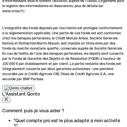
d’intermédiaire sous le numéro 18004091 auprès de l’ORIAS (Organisme pour
le registre des intermédiaires en Assurances, plus de détails sur
www.orias.fr).`
L'intégralité des fonds déposés par nos clients est protégée conformément
à la réglementation applicable. Une partie de ces fonds est soit cantonnée
chez nos banques partenaires, le Crédit Mutuel Arkéa, Société Générale,
Natixis et Rothschild Martin Maurel, soit investie en titres émis par des
fonds du marché monétaire qualifié, conservés auprès de Société Générale.
En cas de faillite de l’une des banques partenaires, les dépôts sont couverts
par le Fonds de Garantie des Dépôts et de Résolution (FGDR) à hauteur de
100 000 € par établissement et par client. La partie restante des fonds est
intégralement couverte par deux garanties autonomes : une première
accordée par le Crédit Agricole CIB, filiale de Crédit Agricole S.A., une
seconde par BNP Paribas.
L'Assistant Qonto
Comment puis-je vous aider ?
"Quel compte pro est le plus adapté à mon activité
?"