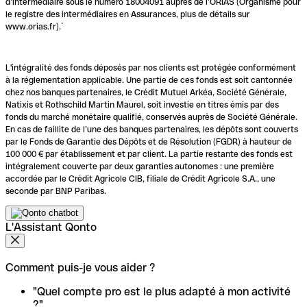
d’intermédiaire sous le numéro 18004091 auprès de l’ORIAS (Organisme pour
le registre des intermédiaires en Assurances, plus de détails sur
www.orias.fr).`
L'intégralité des fonds déposés par nos clients est protégée conformément
à la réglementation applicable. Une partie de ces fonds est soit cantonnée
chez nos banques partenaires, le Crédit Mutuel Arkéa, Société Générale,
Natixis et Rothschild Martin Maurel, soit investie en titres émis par des
fonds du marché monétaire qualifié, conservés auprès de Société Générale.
En cas de faillite de l’une des banques partenaires, les dépôts sont couverts
par le Fonds de Garantie des Dépôts et de Résolution (FGDR) à hauteur de
100 000 € par établissement et par client. La partie restante des fonds est
intégralement couverte par deux garanties autonomes : une première
accordée par le Crédit Agricole CIB, filiale de Crédit Agricole S.A., une
seconde par BNP Paribas.
L'Assistant Qonto
Comment puis-je vous aider ?
"Quel compte pro est le plus adapté à mon activité
?"