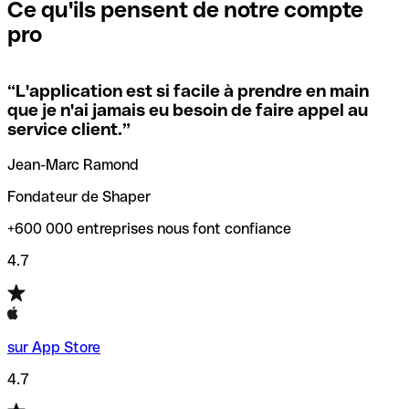
que vous avez le code SWIFT du siège social. Sinon, cela
l’annulation de la transaction.
Ce qu'ils pensent de notre compte
signifie que vous avez le code de l'une des succursales
pro
locales.
Pour éviter ces erreurs, Qonto a créé un outil de
vérification/recherche de codes SWIFT. Ainsi, vous pouvez
“
L'application est si facile à prendre en main
Si vous n'êtes pas sûr du code SWIFT que vous devriez
trouver et vérifier vos codes SWIFT avant de réaliser vos
que je n'ai jamais eu besoin de faire appel au
utiliser, nous avons développé un outil de recherche de
transferts d’argent.
service client.
”
codes SWIFT par nom de banque.
Jean-Marc Ramond
Fondateur de Shaper
+600 000 entreprises nous font confiance
4.7
sur App Store
4.7