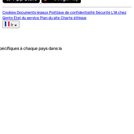
Cookies
Documents légaux
Politique de confidentialité
Sécurité
L'IA chez
Qonto
État du service
Plan du site
Charte éthique
fr
pécifiques à chaque pays dans la