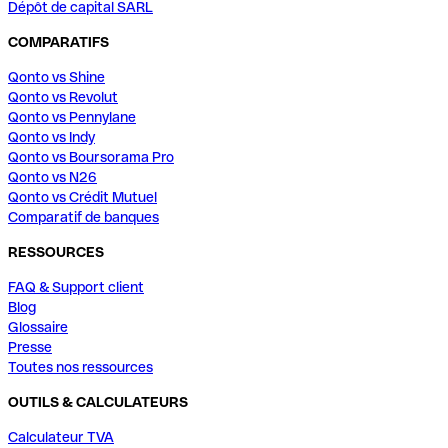
Dépôt de capital SARL
COMPARATIFS
Qonto vs Shine
Qonto vs Revolut
Qonto vs Pennylane
Qonto vs Indy
Qonto vs Boursorama Pro
Qonto vs N26
Qonto vs Crédit Mutuel
Comparatif de banques
RESSOURCES
FAQ & Support client
Blog
Glossaire
Presse
Toutes nos ressources
OUTILS & CALCULATEURS
Calculateur TVA