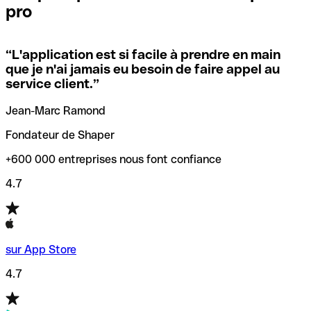
pro
locales.
Pour éviter ces erreurs, Qonto a créé un outil de
vérification/recherche de codes SWIFT. Ainsi, vous pouvez
“
L'application est si facile à prendre en main
Si vous n'êtes pas sûr du code SWIFT que vous devriez
trouver et vérifier vos codes SWIFT avant de réaliser vos
que je n'ai jamais eu besoin de faire appel au
utiliser, nous avons développé un outil de recherche de
transferts d’argent.
service client.
”
codes SWIFT par nom de banque.
Jean-Marc Ramond
Fondateur de Shaper
+600 000 entreprises nous font confiance
4.7
sur App Store
4.7