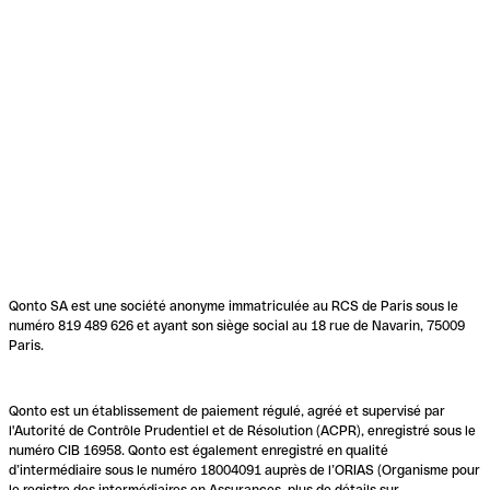
Qonto SA est une société anonyme immatriculée au RCS de Paris sous le
numéro 819 489 626 et ayant son siège social au 18 rue de Navarin, 75009
Paris.
Qonto est un établissement de paiement régulé, agréé et supervisé par
l'Autorité de Contrôle Prudentiel et de Résolution (ACPR), enregistré sous le
numéro CIB 16958. Qonto est également enregistré en qualité
d’intermédiaire sous le numéro 18004091 auprès de l’ORIAS (Organisme pour
le registre des intermédiaires en Assurances, plus de détails sur