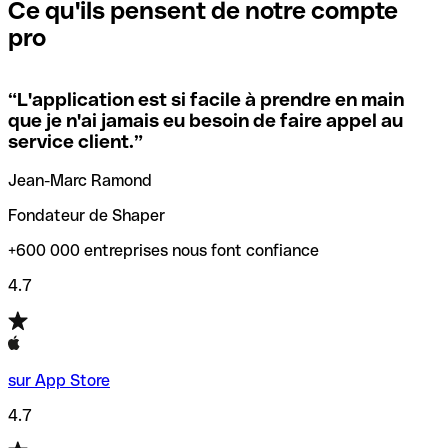
que vous avez le code SWIFT du siège social. Sinon, cela
l’annulation de la transaction.
Ce qu'ils pensent de notre compte
signifie que vous avez le code de l'une des succursales
pro
locales.
Pour éviter ces erreurs, Qonto a créé un outil de
vérification/recherche de codes SWIFT. Ainsi, vous pouvez
“
L'application est si facile à prendre en main
Si vous n'êtes pas sûr du code SWIFT que vous devriez
trouver et vérifier vos codes SWIFT avant de réaliser vos
que je n'ai jamais eu besoin de faire appel au
utiliser, nous avons développé un outil de recherche de
transferts d’argent.
service client.
”
codes SWIFT par nom de banque.
Jean-Marc Ramond
Fondateur de Shaper
+600 000 entreprises nous font confiance
4.7
sur App Store
4.7