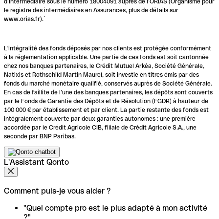
d’intermédiaire sous le numéro 18004091 auprès de l’ORIAS (Organisme pour
le registre des intermédiaires en Assurances, plus de détails sur
www.orias.fr).`
L'intégralité des fonds déposés par nos clients est protégée conformément
à la réglementation applicable. Une partie de ces fonds est soit cantonnée
chez nos banques partenaires, le Crédit Mutuel Arkéa, Société Générale,
Natixis et Rothschild Martin Maurel, soit investie en titres émis par des
fonds du marché monétaire qualifié, conservés auprès de Société Générale.
En cas de faillite de l’une des banques partenaires, les dépôts sont couverts
par le Fonds de Garantie des Dépôts et de Résolution (FGDR) à hauteur de
100 000 € par établissement et par client. La partie restante des fonds est
intégralement couverte par deux garanties autonomes : une première
accordée par le Crédit Agricole CIB, filiale de Crédit Agricole S.A., une
seconde par BNP Paribas.
L'Assistant Qonto
Comment puis-je vous aider ?
"Quel compte pro est le plus adapté à mon activité
?"