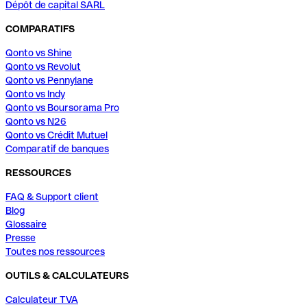
Dépôt de capital SARL
COMPARATIFS
Qonto vs Shine
Qonto vs Revolut
Qonto vs Pennylane
Qonto vs Indy
Qonto vs Boursorama Pro
Qonto vs N26
Qonto vs Crédit Mutuel
Comparatif de banques
RESSOURCES
FAQ & Support client
Blog
Glossaire
Presse
Toutes nos ressources
OUTILS & CALCULATEURS
Calculateur TVA