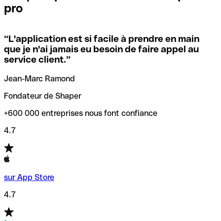
pro
locales.
Pour éviter ces erreurs, Qonto a créé un outil de
vérification/recherche de codes SWIFT. Ainsi, vous pouvez
“
L'application est si facile à prendre en main
Si vous n'êtes pas sûr du code SWIFT que vous devriez
trouver et vérifier vos codes SWIFT avant de réaliser vos
que je n'ai jamais eu besoin de faire appel au
utiliser, nous avons développé un outil de recherche de
transferts d’argent.
service client.
”
codes SWIFT par nom de banque.
Jean-Marc Ramond
Fondateur de Shaper
+600 000 entreprises nous font confiance
4.7
sur App Store
4.7