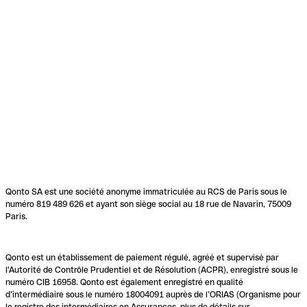
Qonto SA est une société anonyme immatriculée au RCS de Paris sous le
numéro 819 489 626 et ayant son siège social au 18 rue de Navarin, 75009
Paris.
Qonto est un établissement de paiement régulé, agréé et supervisé par
l'Autorité de Contrôle Prudentiel et de Résolution (ACPR), enregistré sous le
numéro CIB 16958. Qonto est également enregistré en qualité
d’intermédiaire sous le numéro 18004091 auprès de l’ORIAS (Organisme pour
le registre des intermédiaires en Assurances, plus de détails sur