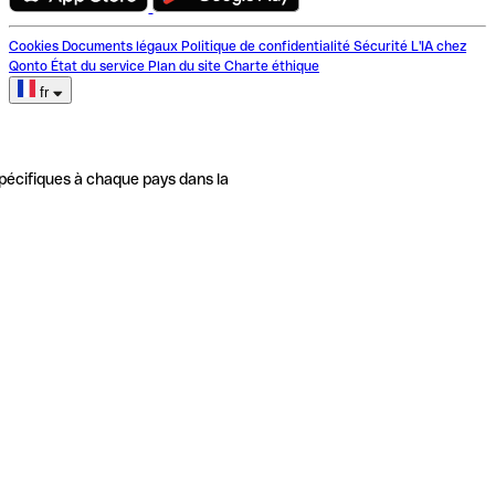
Cookies
Documents légaux
Politique de confidentialité
Sécurité
L'IA chez
Qonto
État du service
Plan du site
Charte éthique
fr
pécifiques à chaque pays dans la