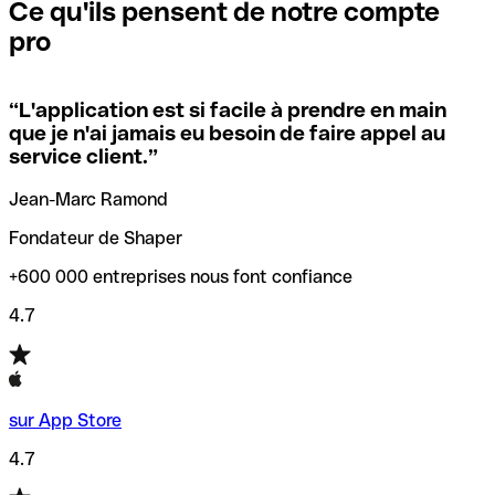
que vous avez le code SWIFT du siège social. Sinon, cela
l’annulation de la transaction.
Ce qu'ils pensent de notre compte
signifie que vous avez le code de l'une des succursales
pro
locales.
Pour éviter ces erreurs, Qonto a créé un outil de
vérification/recherche de codes SWIFT. Ainsi, vous pouvez
“
L'application est si facile à prendre en main
Si vous n'êtes pas sûr du code SWIFT que vous devriez
trouver et vérifier vos codes SWIFT avant de réaliser vos
que je n'ai jamais eu besoin de faire appel au
utiliser, nous avons développé un outil de recherche de
transferts d’argent.
service client.
”
codes SWIFT par nom de banque.
Jean-Marc Ramond
Fondateur de Shaper
+600 000 entreprises nous font confiance
4.7
sur App Store
4.7