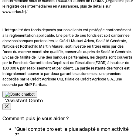
d’intermédiaire sous le numéro 18004091 auprès de l’ORIAS (Organisme pour
le registre des intermédiaires en Assurances, plus de détails sur
www.orias.fr).`
L'intégralité des fonds déposés par nos clients est protégée conformément
à la réglementation applicable. Une partie de ces fonds est soit cantonnée
chez nos banques partenaires, le Crédit Mutuel Arkéa, Société Générale,
Natixis et Rothschild Martin Maurel, soit investie en titres émis par des
fonds du marché monétaire qualifié, conservés auprès de Société Générale.
En cas de faillite de l’une des banques partenaires, les dépôts sont couverts
par le Fonds de Garantie des Dépôts et de Résolution (FGDR) à hauteur de
100 000 € par établissement et par client. La partie restante des fonds est
intégralement couverte par deux garanties autonomes : une première
accordée par le Crédit Agricole CIB, filiale de Crédit Agricole S.A., une
seconde par BNP Paribas.
L'Assistant Qonto
Comment puis-je vous aider ?
"Quel compte pro est le plus adapté à mon activité
?"