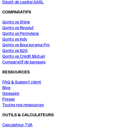
Dépôt de capital SARL
COMPARATIFS
Qonto vs Shine
Qonto vs Revolut
Qonto vs Pennylane
Qonto vs Indy
Qonto vs Boursorama Pro
Qonto vs N26
Qonto vs Crédit Mutuel
Comparatif de banques
RESSOURCES
FAQ & Support client
Blog
Glossaire
Presse
Toutes nos ressources
OUTILS & CALCULATEURS
Calculateur TVA