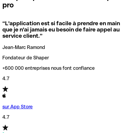
pro
locales.
Pour éviter ces erreurs, Qonto a créé un outil de
vérification/recherche de codes SWIFT. Ainsi, vous pouvez
“
L'application est si facile à prendre en main
Si vous n'êtes pas sûr du code SWIFT que vous devriez
trouver et vérifier vos codes SWIFT avant de réaliser vos
que je n'ai jamais eu besoin de faire appel au
utiliser, nous avons développé un outil de recherche de
transferts d’argent.
service client.
”
codes SWIFT par nom de banque.
Jean-Marc Ramond
Fondateur de Shaper
+600 000 entreprises nous font confiance
4.7
sur App Store
4.7