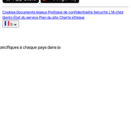
Cookies
Documents légaux
Politique de confidentialité
Sécurité
L'IA chez
Qonto
État du service
Plan du site
Charte éthique
fr
pécifiques à chaque pays dans la