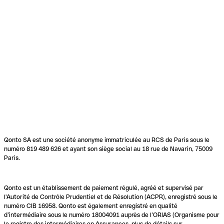
Qonto SA est une société anonyme immatriculée au RCS de Paris sous le
numéro 819 489 626 et ayant son siège social au 18 rue de Navarin, 75009
Paris.
Qonto est un établissement de paiement régulé, agréé et supervisé par
l'Autorité de Contrôle Prudentiel et de Résolution (ACPR), enregistré sous le
numéro CIB 16958. Qonto est également enregistré en qualité
d’intermédiaire sous le numéro 18004091 auprès de l’ORIAS (Organisme pour
le registre des intermédiaires en Assurances, plus de détails sur