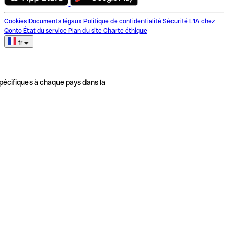
Cookies
Documents légaux
Politique de confidentialité
Sécurité
L'IA chez
Qonto
État du service
Plan du site
Charte éthique
fr
pécifiques à chaque pays dans la