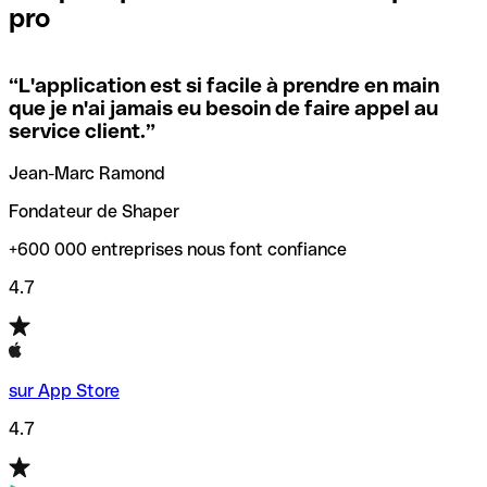
pro
locales.
Pour éviter ces erreurs, Qonto a créé un outil de
vérification/recherche de codes SWIFT. Ainsi, vous pouvez
“
L'application est si facile à prendre en main
Si vous n'êtes pas sûr du code SWIFT que vous devriez
trouver et vérifier vos codes SWIFT avant de réaliser vos
que je n'ai jamais eu besoin de faire appel au
utiliser, nous avons développé un outil de recherche de
transferts d’argent.
service client.
”
codes SWIFT par nom de banque.
Jean-Marc Ramond
Fondateur de Shaper
+600 000 entreprises nous font confiance
4.7
sur App Store
4.7