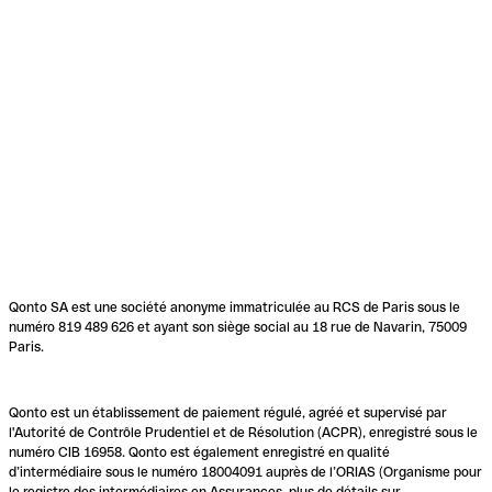
Qonto SA est une société anonyme immatriculée au RCS de Paris sous le
numéro 819 489 626 et ayant son siège social au 18 rue de Navarin, 75009
Paris.
Qonto est un établissement de paiement régulé, agréé et supervisé par
l'Autorité de Contrôle Prudentiel et de Résolution (ACPR), enregistré sous le
numéro CIB 16958. Qonto est également enregistré en qualité
d’intermédiaire sous le numéro 18004091 auprès de l’ORIAS (Organisme pour
le registre des intermédiaires en Assurances, plus de détails sur