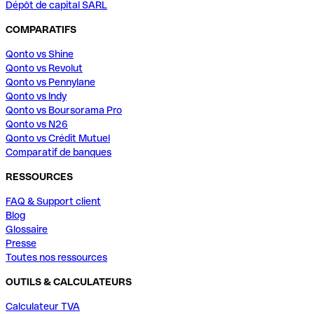
Dépôt de capital SARL
COMPARATIFS
Qonto vs Shine
Qonto vs Revolut
Qonto vs Pennylane
Qonto vs Indy
Qonto vs Boursorama Pro
Qonto vs N26
Qonto vs Crédit Mutuel
Comparatif de banques
RESSOURCES
FAQ & Support client
Blog
Glossaire
Presse
Toutes nos ressources
OUTILS & CALCULATEURS
Calculateur TVA