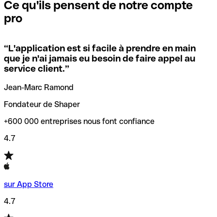
que vous avez le code SWIFT du siège social. Sinon, cela
l’annulation de la transaction.
Ce qu'ils pensent de notre compte
signifie que vous avez le code de l'une des succursales
pro
locales.
Pour éviter ces erreurs, Qonto a créé un outil de
vérification/recherche de codes SWIFT. Ainsi, vous pouvez
“
L'application est si facile à prendre en main
Si vous n'êtes pas sûr du code SWIFT que vous devriez
trouver et vérifier vos codes SWIFT avant de réaliser vos
que je n'ai jamais eu besoin de faire appel au
utiliser, nous avons développé un outil de recherche de
transferts d’argent.
service client.
”
codes SWIFT par nom de banque.
Jean-Marc Ramond
Fondateur de Shaper
+600 000 entreprises nous font confiance
4.7
sur App Store
4.7