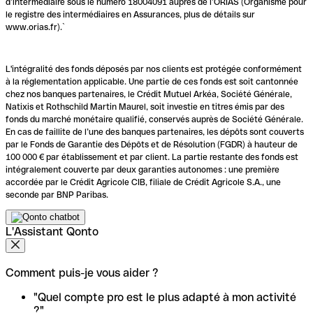
d’intermédiaire sous le numéro 18004091 auprès de l’ORIAS (Organisme pour
le registre des intermédiaires en Assurances, plus de détails sur
www.orias.fr).`
L'intégralité des fonds déposés par nos clients est protégée conformément
à la réglementation applicable. Une partie de ces fonds est soit cantonnée
chez nos banques partenaires, le Crédit Mutuel Arkéa, Société Générale,
Natixis et Rothschild Martin Maurel, soit investie en titres émis par des
fonds du marché monétaire qualifié, conservés auprès de Société Générale.
En cas de faillite de l’une des banques partenaires, les dépôts sont couverts
par le Fonds de Garantie des Dépôts et de Résolution (FGDR) à hauteur de
100 000 € par établissement et par client. La partie restante des fonds est
intégralement couverte par deux garanties autonomes : une première
accordée par le Crédit Agricole CIB, filiale de Crédit Agricole S.A., une
seconde par BNP Paribas.
L'Assistant Qonto
Comment puis-je vous aider ?
"Quel compte pro est le plus adapté à mon activité
?"