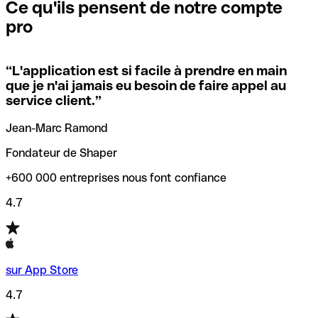
que vous avez le code SWIFT du siège social. Sinon, cela
l’annulation de la transaction.
Ce qu'ils pensent de notre compte
signifie que vous avez le code de l'une des succursales
pro
locales.
Pour éviter ces erreurs, Qonto a créé un outil de
vérification/recherche de codes SWIFT. Ainsi, vous pouvez
“
L'application est si facile à prendre en main
Si vous n'êtes pas sûr du code SWIFT que vous devriez
trouver et vérifier vos codes SWIFT avant de réaliser vos
que je n'ai jamais eu besoin de faire appel au
utiliser, nous avons développé un outil de recherche de
transferts d’argent.
service client.
”
codes SWIFT par nom de banque.
Jean-Marc Ramond
Fondateur de Shaper
+600 000 entreprises nous font confiance
4.7
sur App Store
4.7