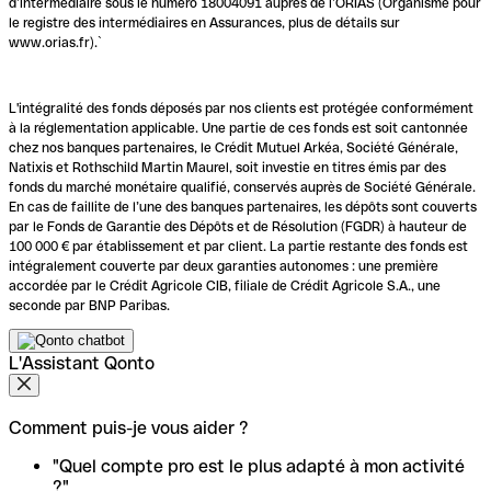
d’intermédiaire sous le numéro 18004091 auprès de l’ORIAS (Organisme pour
le registre des intermédiaires en Assurances, plus de détails sur
www.orias.fr).`
L'intégralité des fonds déposés par nos clients est protégée conformément
à la réglementation applicable. Une partie de ces fonds est soit cantonnée
chez nos banques partenaires, le Crédit Mutuel Arkéa, Société Générale,
Natixis et Rothschild Martin Maurel, soit investie en titres émis par des
fonds du marché monétaire qualifié, conservés auprès de Société Générale.
En cas de faillite de l’une des banques partenaires, les dépôts sont couverts
par le Fonds de Garantie des Dépôts et de Résolution (FGDR) à hauteur de
100 000 € par établissement et par client. La partie restante des fonds est
intégralement couverte par deux garanties autonomes : une première
accordée par le Crédit Agricole CIB, filiale de Crédit Agricole S.A., une
seconde par BNP Paribas.
L'Assistant Qonto
Comment puis-je vous aider ?
"Quel compte pro est le plus adapté à mon activité
?"