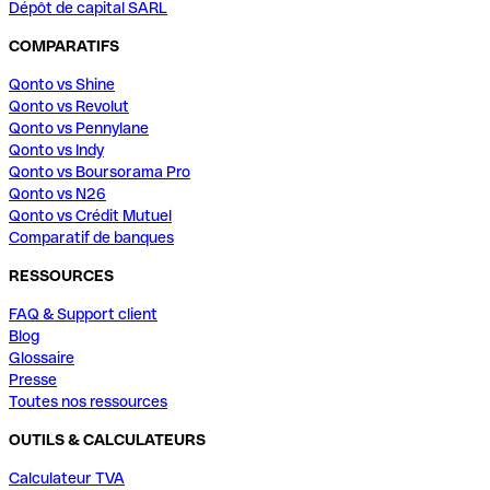
Dépôt de capital SARL
COMPARATIFS
Qonto vs Shine
Qonto vs Revolut
Qonto vs Pennylane
Qonto vs Indy
Qonto vs Boursorama Pro
Qonto vs N26
Qonto vs Crédit Mutuel
Comparatif de banques
RESSOURCES
FAQ & Support client
Blog
Glossaire
Presse
Toutes nos ressources
OUTILS & CALCULATEURS
Calculateur TVA