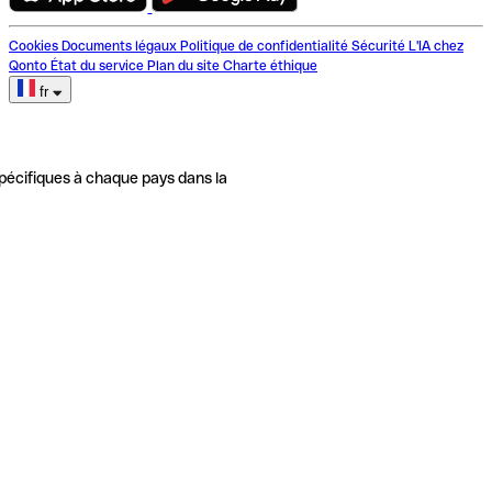
Cookies
Documents légaux
Politique de confidentialité
Sécurité
L'IA chez
Qonto
État du service
Plan du site
Charte éthique
fr
pécifiques à chaque pays dans la