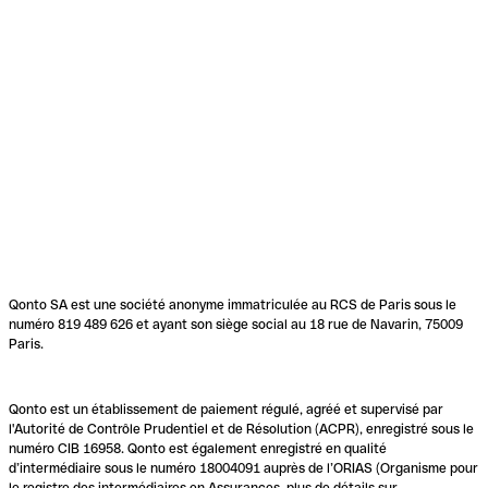
Qonto SA est une société anonyme immatriculée au RCS de Paris sous le
numéro 819 489 626 et ayant son siège social au 18 rue de Navarin, 75009
Paris.
Qonto est un établissement de paiement régulé, agréé et supervisé par
l'Autorité de Contrôle Prudentiel et de Résolution (ACPR), enregistré sous le
numéro CIB 16958. Qonto est également enregistré en qualité
d’intermédiaire sous le numéro 18004091 auprès de l’ORIAS (Organisme pour
le registre des intermédiaires en Assurances, plus de détails sur