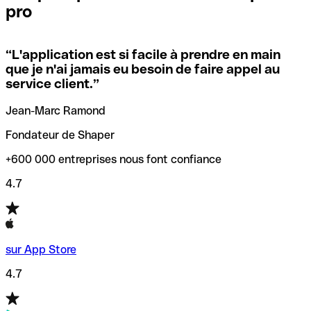
pro
locales.
Pour éviter ces erreurs, Qonto a créé un outil de
vérification/recherche de codes SWIFT. Ainsi, vous pouvez
“
L'application est si facile à prendre en main
Si vous n'êtes pas sûr du code SWIFT que vous devriez
trouver et vérifier vos codes SWIFT avant de réaliser vos
que je n'ai jamais eu besoin de faire appel au
utiliser, nous avons développé un outil de recherche de
transferts d’argent.
service client.
”
codes SWIFT par nom de banque.
Jean-Marc Ramond
Fondateur de Shaper
+600 000 entreprises nous font confiance
4.7
sur App Store
4.7