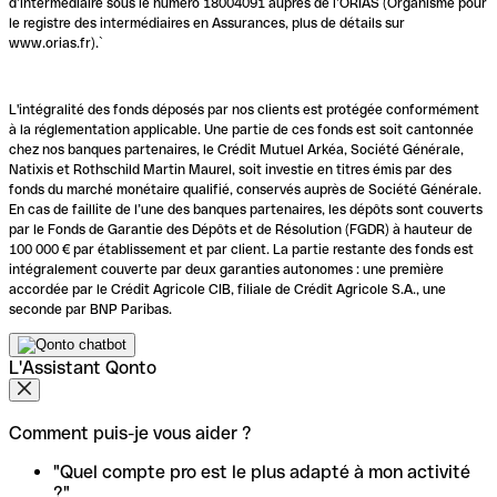
d’intermédiaire sous le numéro 18004091 auprès de l’ORIAS (Organisme pour
le registre des intermédiaires en Assurances, plus de détails sur
www.orias.fr).`
L'intégralité des fonds déposés par nos clients est protégée conformément
à la réglementation applicable. Une partie de ces fonds est soit cantonnée
chez nos banques partenaires, le Crédit Mutuel Arkéa, Société Générale,
Natixis et Rothschild Martin Maurel, soit investie en titres émis par des
fonds du marché monétaire qualifié, conservés auprès de Société Générale.
En cas de faillite de l’une des banques partenaires, les dépôts sont couverts
par le Fonds de Garantie des Dépôts et de Résolution (FGDR) à hauteur de
100 000 € par établissement et par client. La partie restante des fonds est
intégralement couverte par deux garanties autonomes : une première
accordée par le Crédit Agricole CIB, filiale de Crédit Agricole S.A., une
seconde par BNP Paribas.
L'Assistant Qonto
Comment puis-je vous aider ?
"Quel compte pro est le plus adapté à mon activité
?"