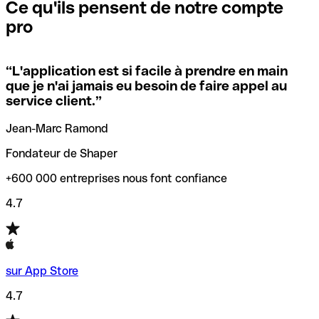
que vous avez le code SWIFT du siège social. Sinon, cela
l’annulation de la transaction.
Ce qu'ils pensent de notre compte
signifie que vous avez le code de l'une des succursales
pro
locales.
Pour éviter ces erreurs, Qonto a créé un outil de
vérification/recherche de codes SWIFT. Ainsi, vous pouvez
“
L'application est si facile à prendre en main
Si vous n'êtes pas sûr du code SWIFT que vous devriez
trouver et vérifier vos codes SWIFT avant de réaliser vos
que je n'ai jamais eu besoin de faire appel au
utiliser, nous avons développé un outil de recherche de
transferts d’argent.
service client.
”
codes SWIFT par nom de banque.
Jean-Marc Ramond
Fondateur de Shaper
+600 000 entreprises nous font confiance
4.7
sur App Store
4.7