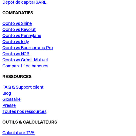
Dépôt de capital SARL
COMPARATIFS
Qonto vs Shine
Qonto vs Revolut
Qonto vs Pennylane
Qonto vs Indy
Qonto vs Boursorama Pro
Qonto vs N26
Qonto vs Crédit Mutuel
Comparatif de banques
RESSOURCES
FAQ & Support client
Blog
Glossaire
Presse
Toutes nos ressources
OUTILS & CALCULATEURS
Calculateur TVA