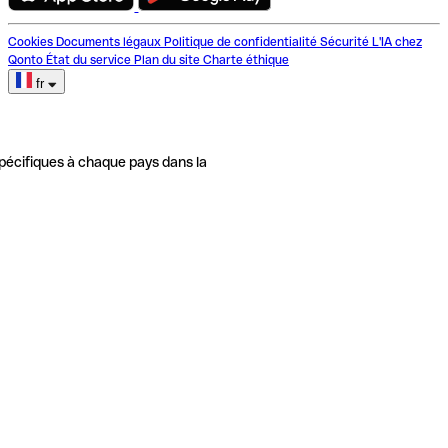
Cookies
Documents légaux
Politique de confidentialité
Sécurité
L'IA chez
Qonto
État du service
Plan du site
Charte éthique
fr
pécifiques à chaque pays dans la