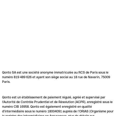
Qonto SA est une société anonyme immatriculée au RCS de Paris sous le
numéro 819 489 626 et ayant son siège social au 18 rue de Navarin, 75009
Paris.
Qonto est un établissement de paiement régulé, agréé et supervisé par
l'Autorité de Contrôle Prudentiel et de Résolution (ACPR), enregistré sous le
numéro CIB 16958. Qonto est également enregistré en qualité
d’intermédiaire sous le numéro 18004091 auprès de l’ORIAS (Organisme pour
le registre des intermédiaires en Assurances, plus de détails sur