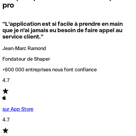
pro
locales.
Pour éviter ces erreurs, Qonto a créé un outil de
vérification/recherche de codes SWIFT. Ainsi, vous pouvez
“
L'application est si facile à prendre en main
Si vous n'êtes pas sûr du code SWIFT que vous devriez
trouver et vérifier vos codes SWIFT avant de réaliser vos
que je n'ai jamais eu besoin de faire appel au
utiliser, nous avons développé un outil de recherche de
transferts d’argent.
service client.
”
codes SWIFT par nom de banque.
Jean-Marc Ramond
Fondateur de Shaper
+600 000 entreprises nous font confiance
4.7
sur App Store
4.7