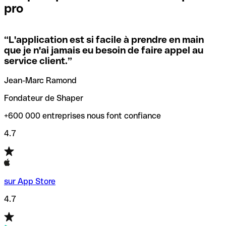
pro
locales.
Pour éviter ces erreurs, Qonto a créé un outil de
vérification/recherche de codes SWIFT. Ainsi, vous pouvez
“
L'application est si facile à prendre en main
Si vous n'êtes pas sûr du code SWIFT que vous devriez
trouver et vérifier vos codes SWIFT avant de réaliser vos
que je n'ai jamais eu besoin de faire appel au
utiliser, nous avons développé un outil de recherche de
transferts d’argent.
service client.
”
codes SWIFT par nom de banque.
Jean-Marc Ramond
Fondateur de Shaper
+600 000 entreprises nous font confiance
4.7
sur App Store
4.7