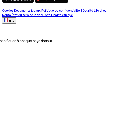
Cookies
Documents légaux
Politique de confidentialité
Sécurité
L'IA chez
Qonto
État du service
Plan du site
Charte éthique
fr
pécifiques à chaque pays dans la