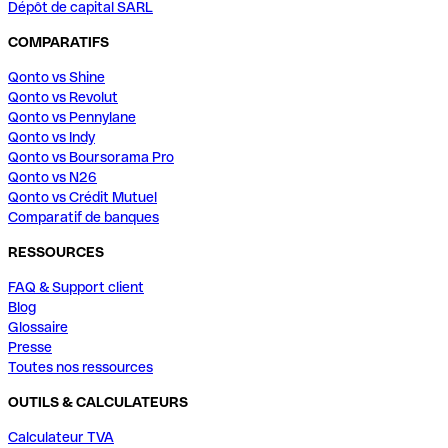
Dépôt de capital SARL
COMPARATIFS
Qonto vs Shine
Qonto vs Revolut
Qonto vs Pennylane
Qonto vs Indy
Qonto vs Boursorama Pro
Qonto vs N26
Qonto vs Crédit Mutuel
Comparatif de banques
RESSOURCES
FAQ & Support client
Blog
Glossaire
Presse
Toutes nos ressources
OUTILS & CALCULATEURS
Calculateur TVA