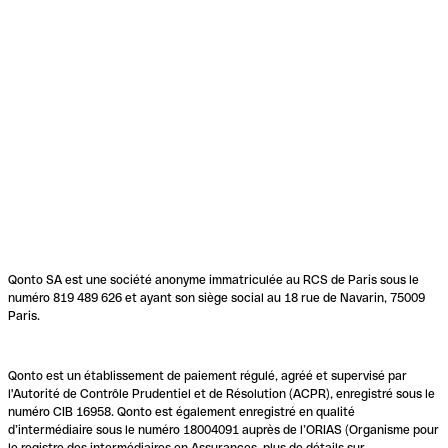
Qonto SA est une société anonyme immatriculée au RCS de Paris sous le
numéro 819 489 626 et ayant son siège social au 18 rue de Navarin, 75009
Paris.
Qonto est un établissement de paiement régulé, agréé et supervisé par
l'Autorité de Contrôle Prudentiel et de Résolution (ACPR), enregistré sous le
numéro CIB 16958. Qonto est également enregistré en qualité
d’intermédiaire sous le numéro 18004091 auprès de l’ORIAS (Organisme pour
le registre des intermédiaires en Assurances, plus de détails sur