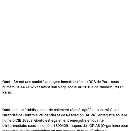
Qonto SA est une société anonyme immatriculée au RCS de Paris sous le
numéro 819 489 626 et ayant son siège social au 18 rue de Navarin, 75009
Paris.
Qonto est un établissement de paiement régulé, agréé et supervisé par
l'Autorité de Contrôle Prudentiel et de Résolution (ACPR), enregistré sous le
numéro CIB 16958. Qonto est également enregistré en qualité
d’intermédiaire sous le numéro 18004091 auprès de l’ORIAS (Organisme pour
le registre des intermédiaires en Assurances, plus de détails sur