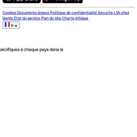
Cookies
Documents légaux
Politique de confidentialité
Sécurité
L'IA chez
Qonto
État du service
Plan du site
Charte éthique
fr
pécifiques à chaque pays dans la