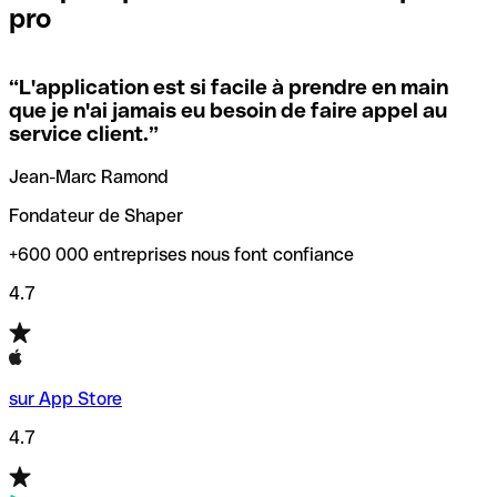
pro
locales.
Pour éviter ces erreurs, Qonto a créé un outil de
vérification/recherche de codes SWIFT. Ainsi, vous pouvez
“
L'application est si facile à prendre en main
Si vous n'êtes pas sûr du code SWIFT que vous devriez
trouver et vérifier vos codes SWIFT avant de réaliser vos
que je n'ai jamais eu besoin de faire appel au
utiliser, nous avons développé un outil de recherche de
transferts d’argent.
service client.
”
codes SWIFT par nom de banque.
Jean-Marc Ramond
Fondateur de Shaper
+600 000 entreprises nous font confiance
4.7
sur App Store
4.7