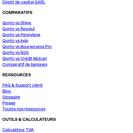
Dépôt de capital SARL
COMPARATIFS
Qonto vs Shine
Qonto vs Revolut
Qonto vs Pennylane
Qonto vs Indy
Qonto vs Boursorama Pro
Qonto vs N26
Qonto vs Crédit Mutuel
Comparatif de banques
RESSOURCES
FAQ & Support client
Blog
Glossaire
Presse
Toutes nos ressources
OUTILS & CALCULATEURS
Calculateur TVA