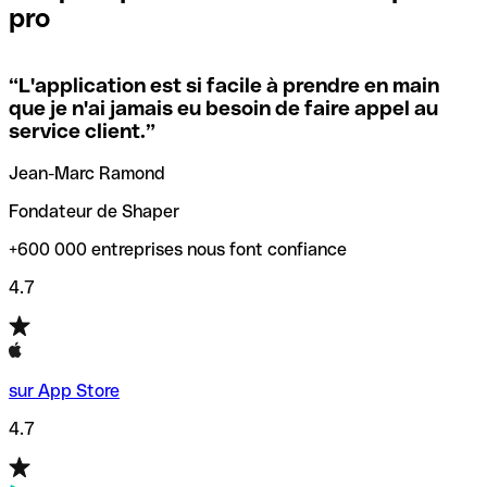
pro
locales.
Pour éviter ces erreurs, Qonto a créé un outil de
vérification/recherche de codes SWIFT. Ainsi, vous pouvez
“
L'application est si facile à prendre en main
Si vous n'êtes pas sûr du code SWIFT que vous devriez
trouver et vérifier vos codes SWIFT avant de réaliser vos
que je n'ai jamais eu besoin de faire appel au
utiliser, nous avons développé un outil de recherche de
transferts d’argent.
service client.
”
codes SWIFT par nom de banque.
Jean-Marc Ramond
Fondateur de Shaper
+600 000 entreprises nous font confiance
4.7
sur App Store
4.7