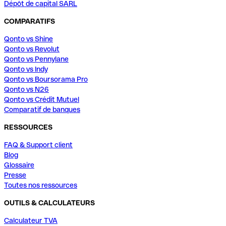
Dépôt de capital SARL
COMPARATIFS
Qonto vs Shine
Qonto vs Revolut
Qonto vs Pennylane
Qonto vs Indy
Qonto vs Boursorama Pro
Qonto vs N26
Qonto vs Crédit Mutuel
Comparatif de banques
RESSOURCES
FAQ & Support client
Blog
Glossaire
Presse
Toutes nos ressources
OUTILS & CALCULATEURS
Calculateur TVA