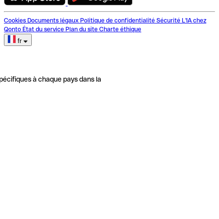
Cookies
Documents légaux
Politique de confidentialité
Sécurité
L'IA chez
Qonto
État du service
Plan du site
Charte éthique
fr
pécifiques à chaque pays dans la