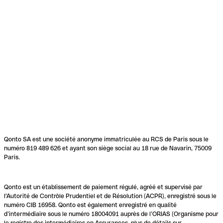
Qonto SA est une société anonyme immatriculée au RCS de Paris sous le
numéro 819 489 626 et ayant son siège social au 18 rue de Navarin, 75009
Paris.
Qonto est un établissement de paiement régulé, agréé et supervisé par
l'Autorité de Contrôle Prudentiel et de Résolution (ACPR), enregistré sous le
numéro CIB 16958. Qonto est également enregistré en qualité
d’intermédiaire sous le numéro 18004091 auprès de l’ORIAS (Organisme pour
le registre des intermédiaires en Assurances, plus de détails sur